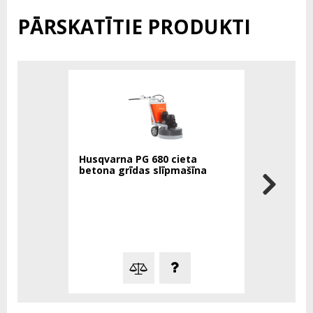
PĀRSKATĪTIE PRODUKTI
Husqvarna PG 680 cieta
Cangini S
betona grīdas slīpmašīna
sakabe S-