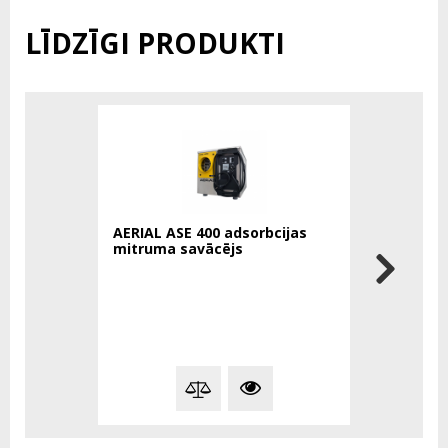
LĪDZĪGI PRODUKTI
AERIAL ASE 400 adsorbcijas
Aldebaran
mitruma savācējs
gaismekli