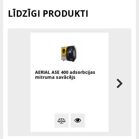
LĪDZĪGI PRODUKTI
AERIAL ASE 400 adsorbcijas
Aldebaran
mitruma savācējs
gaismekli