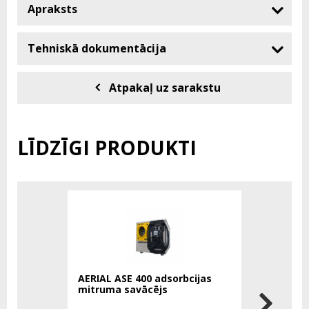
Apraksts
Tehniskā dokumentācija
Atpakaļ uz sarakstu
LĪDZĪGI PRODUKTI
AERIAL ASE 400 adsorbcijas
Aldebaran
mitruma savācējs
gaismekli