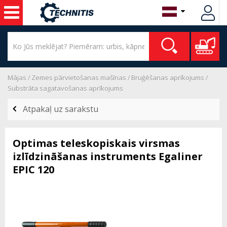
Mājas
Zemes pārvietošanas mašīnas
Bruģēšanas aprīkojums
Substrāta sagatavošanas aprīkojums
Atpakaļ uz sarakstu
Optimas teleskopiskais virsmas
izlīdzināšanas instruments Egaliner
EPIC 120