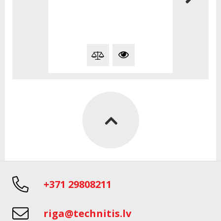
+371 29808211
riga@technitis.lv