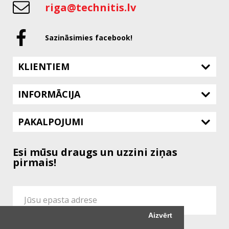
riga@technitis.lv
Sazināsimies facebook!
KLIENTIEM
INFORMĀCIJA
PAKALPOJUMI
Esi mūsu draugs un uzzini ziņas
pirmais!
Aizvērt
Es piekrītu vietnes
Konfidencialitātes Politikai