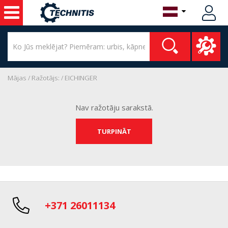
Mājas
Ražotājs:
EICHINGER
Nav ražotāju sarakstā.
TURPINĀT
+371 26011134