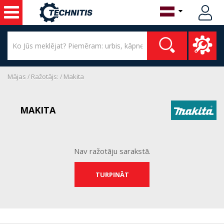
Mājas
Ražotājs:
Makita
MAKITA
Nav ražotāju sarakstā.
TURPINĀT