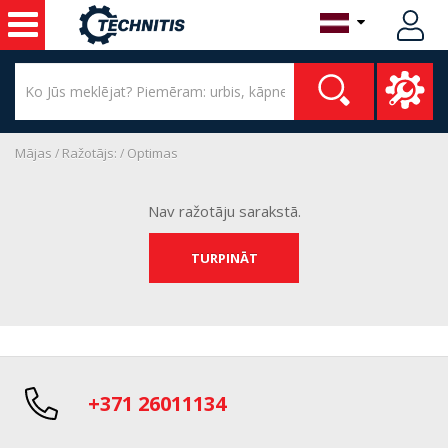
Mājas
Ražotājs:
Optimas
Nav ražotāju sarakstā.
TURPINĀT
+371 26011134