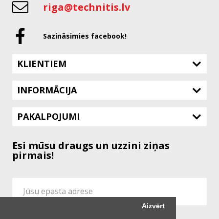
riga@technitis.lv
Sazināsimies facebook!
KLIENTIEM
INFORMĀCIJA
PAKALPOJUMI
Esi mūsu draugs un uzzini ziņas
pirmais!
Aizvērt
Es piekrītu vietnes
Konfidencialitātes Politikai