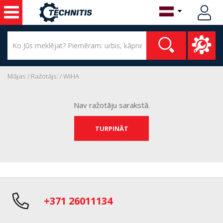
Mājas
Ražotājs:
WIHA
Nav ražotāju sarakstā.
TURPINĀT
+371 26011134