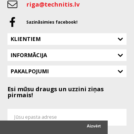
riga@technitis.lv
Sazināsimies facebook!
KLIENTIEM
INFORMĀCIJA
PAKALPOJUMI
Esi mūsu draugs un uzzini ziņas
pirmais!
Aizvērt
Es piekrītu vietnes
Konfidencialitātes Politikai