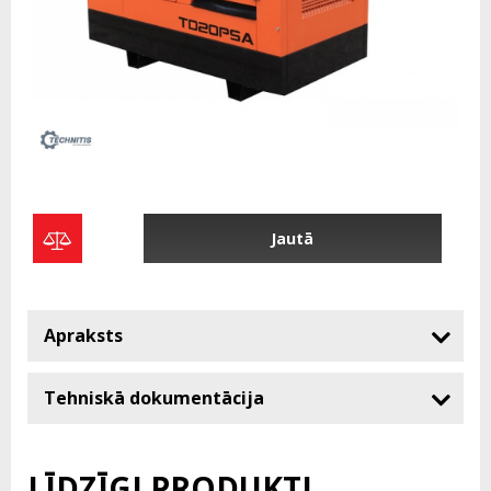
Jautā
Apraksts
Tehniskā dokumentācija
LĪDZĪGI PRODUKTI