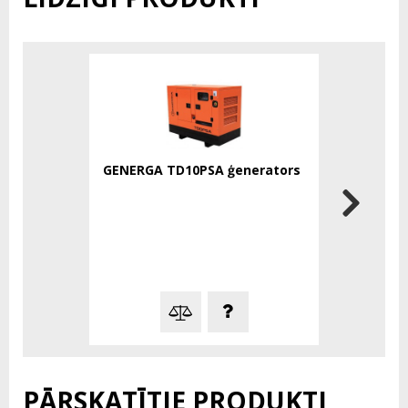
GENERGA TD10PSA ģenerators
Himoinsa 
ģenerator
PĀRSKATĪTIE PRODUKTI