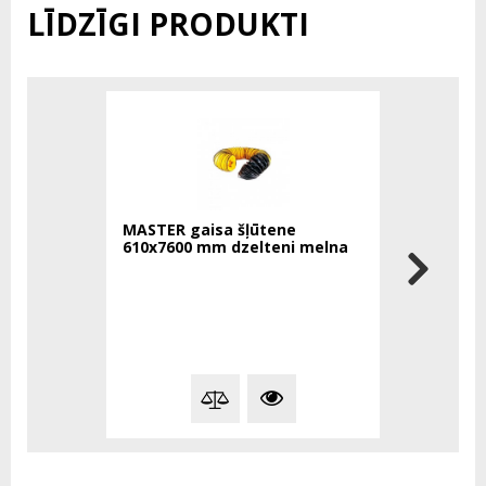
LĪDZĪGI PRODUKTI
MASTER gaisa šļūtene
MASTER s
610x7600 mm dzelteni melna
caurule 4