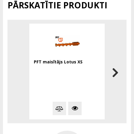
PĀRSKATĪTIE PRODUKTI
PFT maisītājs Lotus XS
PFT C4-2 