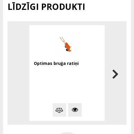
LĪDZĪGI PRODUKTI
Optimas bruģa ratiņi
OPTIMAS 
rīks