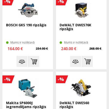
-%
-%
BOSCH GKS 190 ripzāģis
DeWALT DWE576K
ripzāģis
Mums ir noliktavā
Mums ir noliktavā
164.00 €
240.00 €
234.00 €
268.00 €
-%
-%
Makita SP6000J
DeWALT DWE560
iegremdējams ripzāģis
ripzāģis