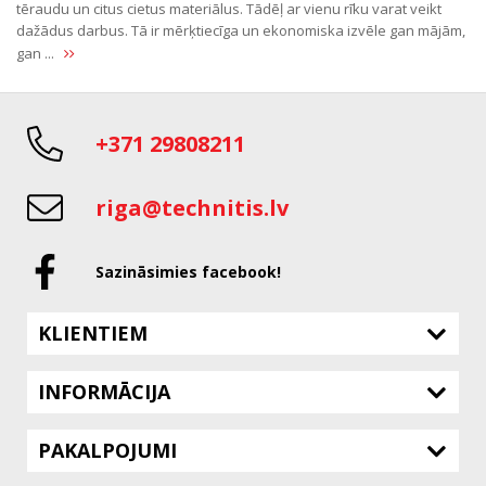
tēraudu un citus cietus materiālus. Tādēļ ar vienu rīku varat veikt
dažādus darbus. Tā ir mērķtiecīga un ekonomiska izvēle gan mājām,
gan ...
+371 29808211
riga@technitis.lv
Sazināsimies facebook!
KLIENTIEM
INFORMĀCIJA
PAKALPOJUMI