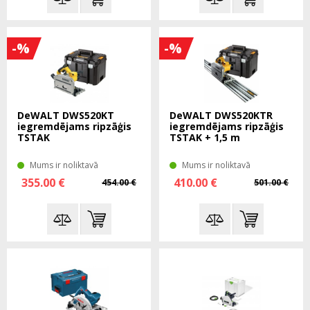
-%
-%
DeWALT DWS520KT
DeWALT DWS520KTR
iegremdējams ripzāģis
iegremdējams ripzāģis
TSTAK
TSTAK + 1,5 m
Mums ir noliktavā
Mums ir noliktavā
355.00 €
410.00 €
454.00 €
501.00 €