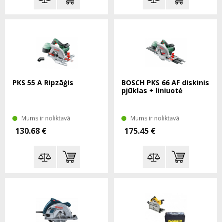
PKS 55 A Ripzāģis
BOSCH PKS 66 AF diskinis
pjūklas + liniuotė
Mums ir noliktavā
Mums ir noliktavā
130.68 €
175.45 €