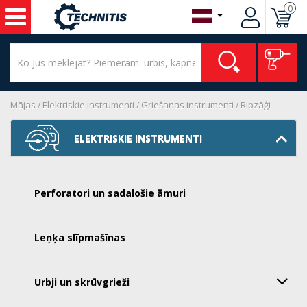
0
Mājas
Elektriskie instrumenti
Griešanas instrumenti
Ripzāģi
ELEKTRISKIE INSTRUMENTI
Perforatori un sadalošie āmuri
Leņķa slīpmašīnas
Urbji un skrūvgrieži