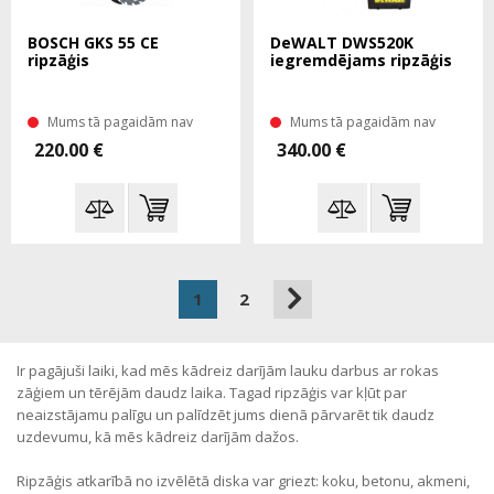
BOSCH GKS 55 CE
DeWALT DWS520K
ripzāģis
iegremdējams ripzāģis
Mums tā pagaidām nav
Mums tā pagaidām nav
220.00 €
340.00 €
1
2
Ir pagājuši laiki, kad mēs kādreiz darījām lauku darbus ar rokas
zāģiem un tērējām daudz laika. Tagad ripzāģis var kļūt par
neaizstājamu palīgu un palīdzēt jums dienā pārvarēt tik daudz
uzdevumu, kā mēs kādreiz darījām dažos.
Ripzāģis atkarībā no izvēlētā diska var griezt: koku, betonu, akmeni,