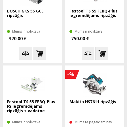
BOSCH GKS 55 GCE
Festool TS 55 FEBQ-Plus
ripzāģis
iegremdējams ripzāģis
Mums ir noliktavā
Mums ir noliktavā
320.00 €
750.00 €
-%
Festool TS 55 FEBQ-Plus-
Makita HS7611 ripzāģis
FS iegremdējams
ripzāģis + vadotne
Mums ir noliktavā
Mums tā pagaidām nav