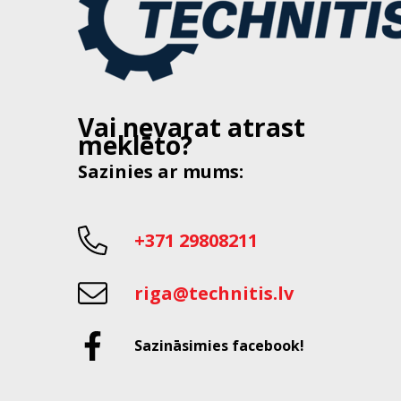
Vai nevarat atrast
meklēto?
Sazinies ar mums:
+371 29808211
riga@technitis.lv
Sazināsimies facebook!