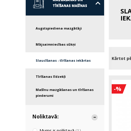
TĪRĪŠANAS MAŠĪNAS
SL
IE
Augstspiediena mazgātāji
Mājsaimniecības sūkņi
Kārtot p
Slaucīšanas - tīrīšanas iekārtas
Tīrīšanas līdzekļi
-%
Mašīnu mazgāšanas un tīrīšanas
piederumi
Noliktavā:
Mums ir noliktavā
(1)