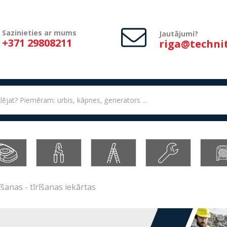
Sazinieties ar mums
Jautājumi?
+371 29808211
riga@technit
īšanas - tīrīšanas iekārtas