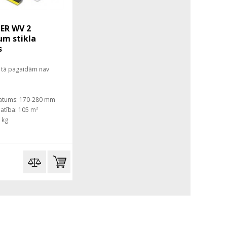
ER WV 2
um stikla
s
tā pagaidām nav
atums: 170-280 mm
atība: 105 m²
6 kg