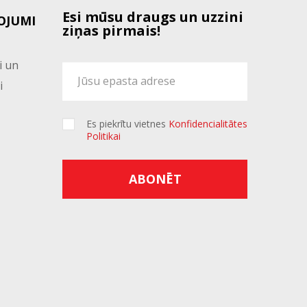
Esi mūsu draugs un uzzini
OJUMI
ziņas pirmais!
i un
i
Es piekrītu vietnes
Konfidencialitātes
Politikai
ABONĒT