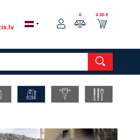
0
0.00 €
is.lv