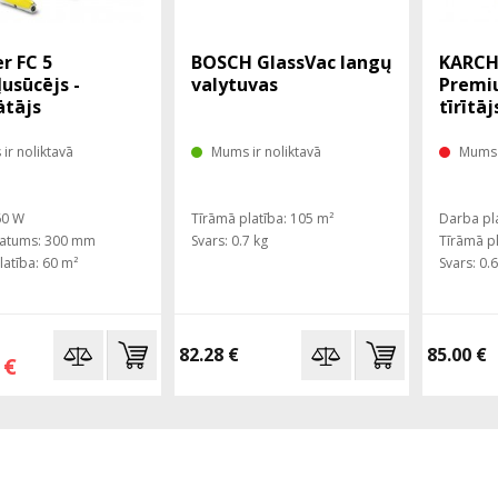
r FC 5
BOSCH GlassVac langų
KARCH
usūcējs -
valytuvas
Premi
tājs
tīrītāj
ir noliktavā
Mums ir noliktavā
Mums 
0 ​​W
Tīrāmā platība: 105 m²
Darba pl
latums: 300 mm
Svars: 0.7 kg
Tīrāmā pl
latība: 60 m²
Svars: 0.
82.28 €
85.00 €
 €