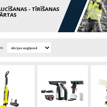
AUCĪŠANAS - TĪRĪŠANAS
KĀRTAS
ēc:
Akcijas augšpusē