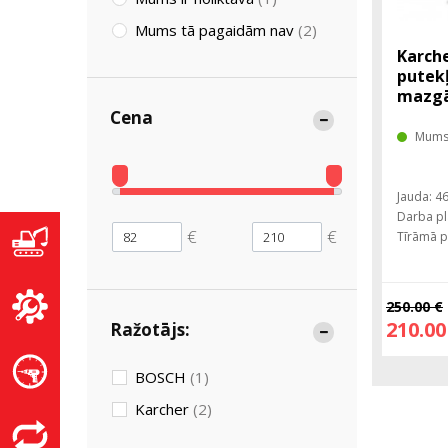
Mums tā pagaidām nav
(2)
Karche
putekļ
mazgā
Cena
Mums 
Jauda: 46
Darba p
€
€
Tīrāmā p
250.00 €
210.00
Ražotājs:
BOSCH
(1)
Karcher
(2)