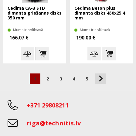
Cedima CA-3 STD
Cedima Beton plus
dimanta griešanas disks
dimanta disks 450x25.4
350 mm
mm
Mums ir noliktavā
Mums ir noliktavā
166.07 €
190.00 €
1
2
3
4
5
+371 29808211
riga@technitis.lv