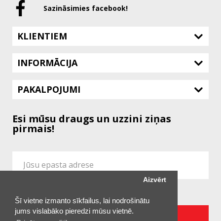
Sazināsimies facebook!
KLIENTIEM
INFORMĀCIJA
PAKALPOJUMI
Esi mūsu draugs un uzzini ziņas
pirmais!
Aizvērt
Es piekrītu vietnes
Konfidencialitātes Politikai
Šī vietne izmanto sīkfailus, lai nodrošinātu
jums vislabāko pieredzi mūsu vietnē.
ABONĒT