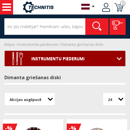
0
Mājas
Instrumentu piederumi
Dimanta griešanas diski
INSTRUMENTU PIEDERUMI
Dimanta griešanas diski
Akcijas augšpusē
24
-%
-%