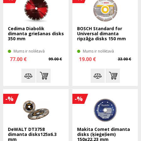
Cedima Diabolik
BOSCH Standard for
dimanta griešanas disks
Universal dimanta
350 mm
ripzāģa disks 150 mm
Mums ir noliktavā
Mums ir noliktavā
77.00 €
19.00 €
99.00 €
33.00 €
-%
-%
DeWALT DT3758
Makita Comet dimanta
dimanta disks125x6.3
disks (ķieģeļiem)
mm
150x22,23 mm