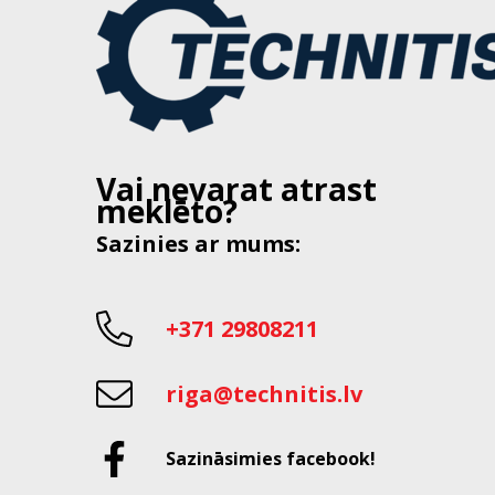
Vai nevarat atrast
meklēto?
Sazinies ar mums:
+371 29808211
riga@technitis.lv
Sazināsimies facebook!