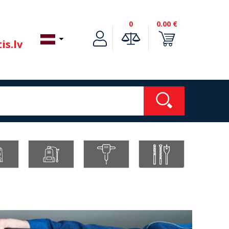
0
0.00 €
is.lv