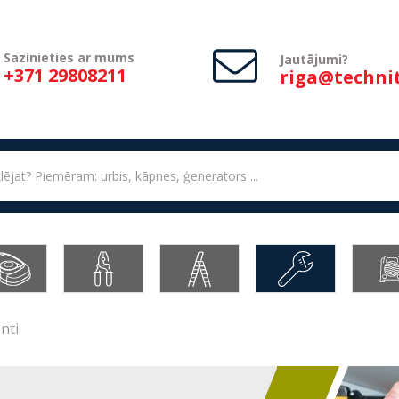
Sazinieties ar mums
Jautājumi?
+371 29808211
riga@technit
nti