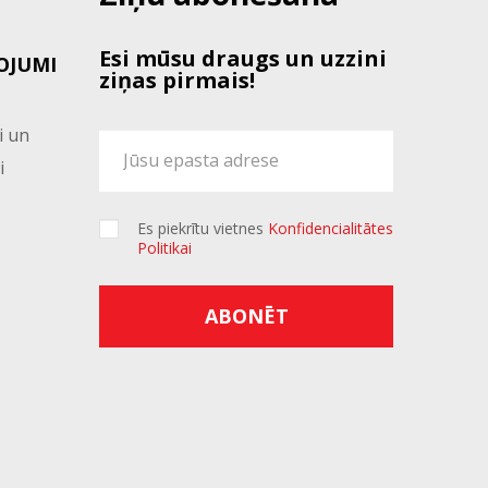
Esi mūsu draugs un uzzini
OJUMI
ziņas pirmais!
i un
i
Es piekrītu vietnes
Konfidencialitātes
Politikai
ABONĒT