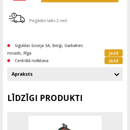
Piegādes laiks:2 ned.
Siguldas šoseja 3A, Berģi, Garkalnes
Jautā
novads, Rīga
Jautā
Centrālā noliktava
Apraksts
LĪDZĪGI PRODUKTI