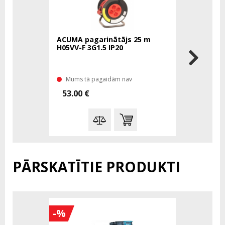
ACUMA pagarinātājs 25 m
ACUMA pa
H05VV-F 3G1.5 IP20
H05VV-F 3
Mums tā pagaidām nav
Mums tā 
53.00 €
90.00 €
PĀRSKATĪTIE PRODUKTI
-%