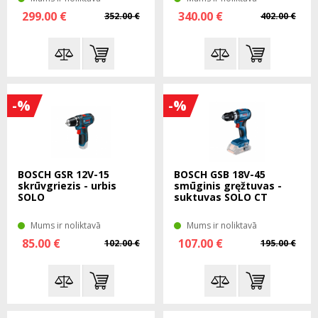
299.00 €
340.00 €
352.00 €
402.00 €
-%
-%
BOSCH GSR 12V-15
BOSCH GSB 18V-45
skrūvgriezis - urbis
smūginis gręžtuvas -
SOLO
suktuvas SOLO CT
Mums ir noliktavā
Mums ir noliktavā
85.00 €
107.00 €
102.00 €
195.00 €