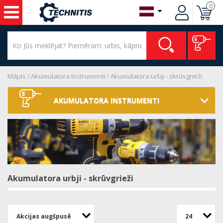
0
Mājas
Akumulatora instrumenti
Akumulatora urbji - skrūvgrieži
AKUMULATORA INSTRUMENTI
Akumulatora urbji - skrūvgrieži
Akcijas augšpusē
24