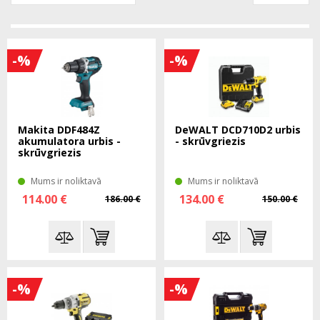
-%
-%
Makita DDF484Z
DeWALT DCD710D2 urbis
akumulatora urbis -
- skrūvgriezis
skrūvgriezis
Mums ir noliktavā
Mums ir noliktavā
114.00 €
134.00 €
186.00 €
150.00 €
-%
-%