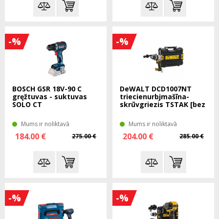
-%
-%
BOSCH GSR 18V-90 C
DeWALT DCD1007NT
gręžtuvas - suktuvas
triecienurbjmašīna-
SOLO CT
skrūvgriezis TSTAK [bez
akumulatora lēdētāja]
Mums ir noliktavā
Mums ir noliktavā
184.00 €
204.00 €
275.00 €
285.00 €
-%
-%