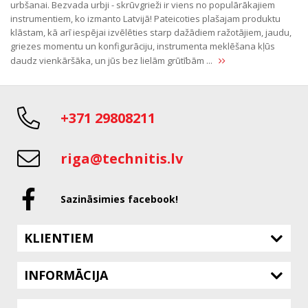
urbšanai. Bezvada urbji - skrūvgrieži ir viens no populārākajiem
instrumentiem, ko izmanto Latvijā! Pateicoties plašajam produktu
klāstam, kā arī iespējai izvēlēties starp dažādiem ražotājiem, jaudu,
griezes momentu un konfigurāciju, instrumenta meklēšana kļūs
daudz vienkāršāka, un jūs bez lielām grūtībām ...
+371 29808211
riga@technitis.lv
Sazināsimies facebook!
KLIENTIEM
INFORMĀCIJA