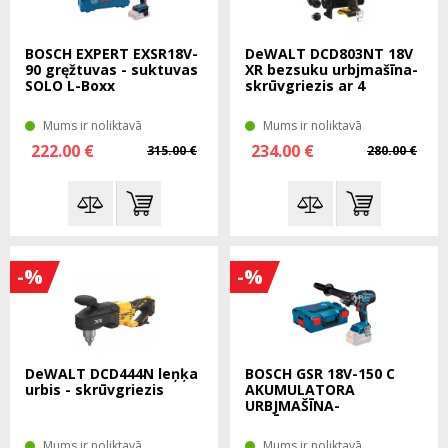
BOSCH EXPERT EXSR18V-
DeWALT DCD803NT 18V
90 gręžtuvas - suktuvas
XR bezsuku urbjmašīna-
SOLO L-Boxx
skrūvgriezis ar 4
maināmām galvām,
TSTAK koferī
Mums ir noliktavā
Mums ir noliktavā
222.00 €
234.00 €
315.00 €
280.00 €
-%
-%
DeWALT DCD444N leņķa
BOSCH GSR 18V-150 C
urbis - skrūvgriezis
AKUMULATORA
URBJMAŠĪNA-
SKRŪVGRIEZIS SOLO L-
boxx
Mums ir noliktavā
Mums ir noliktavā