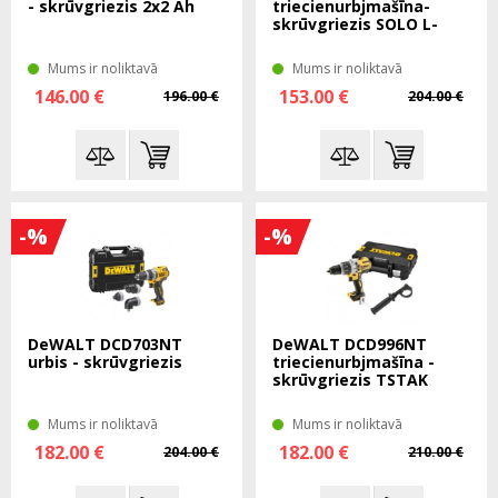
- skrūvgriezis 2x2 Ah
triecienurbjmašīna-
skrūvgriezis SOLO L-
Boxx
Mums ir noliktavā
Mums ir noliktavā
146.00 €
153.00 €
196.00 €
204.00 €
-%
-%
DeWALT DCD703NT
DeWALT DCD996NT
urbis - skrūvgriezis
triecienurbjmašīna -
skrūvgriezis TSTAK
Mums ir noliktavā
Mums ir noliktavā
182.00 €
182.00 €
204.00 €
210.00 €