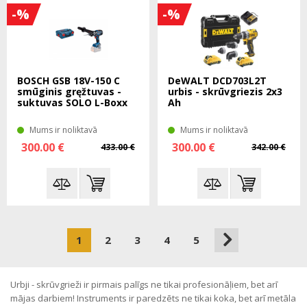
-%
-%
BOSCH GSB 18V-150 C
DeWALT DCD703L2T
smūginis gręžtuvas -
urbis - skrūvgriezis 2x3
suktuvas SOLO L-Boxx
Ah
Mums ir noliktavā
Mums ir noliktavā
300.00 €
300.00 €
433.00 €
342.00 €
1
2
3
4
5
Urbji - skrūvgrieži ir pirmais palīgs ne tikai profesionāļiem, bet arī
mājas darbiem! Instruments ir paredzēts ne tikai koka, bet arī metāla