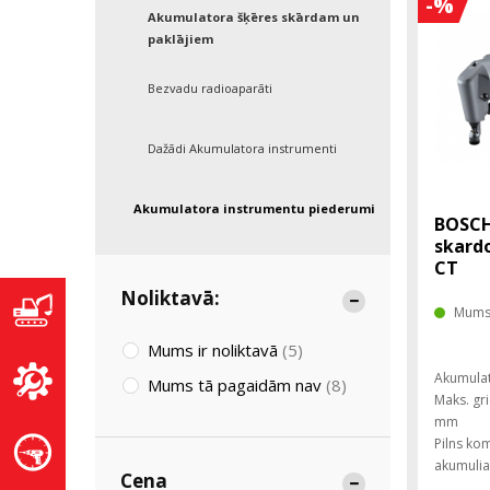
-%
Akumulatora šķēres skārdam un
paklājiem
Bezvadu radioaparāti
Dažādi Akumulatora instrumenti
Akumulatora instrumentu piederumi
BOSCH
skardo
CT
Noliktavā:
Mums 
Mums ir noliktavā
(5)
Akumulat
Mums tā pagaidām nav
(8)
Maks. gr
mm
Pilns ko
akumuliat
Cena