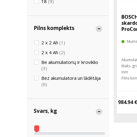
18
(9)
BOSCH
skardo
Pilns komplekts
ProCo
Mums 
2 x 2 Ah
(1)
2 x 4 Ah
(2)
Akumulat
Be akumuliatorių ir kroviklio
Maks. gr
(3)
mm
Bez akumulatora un lādētāja
Pilns kom
(6)
984.94 
Svars, kg