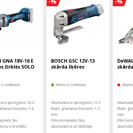
-%
-%
 GNA 18V-16 E
BOSCH GSC 12V-13
DeWAL
s žirklės SOLO
skārda šķēres
skārda
ir noliktavā
Mums ir noliktavā
Mums 
ora spriegums: 18 V.
Akumulatora spriegums: 12 V.
Akumulat
iešanas biezums: 1.6
Maks. griešanas biezums: 1.3
Maks. gri
mm
mm
mplekts: Be
Pilns komplekts: Bez
Pilns kom
orių ir kroviklio
akumulatora un lādētāja
akumulat