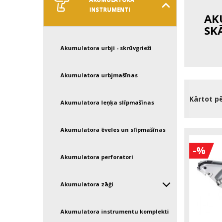
INSTRUMENTI
AK
SK
Akumulatora urbji - skrūvgrieži
Akumulatora urbjmašīnas
Kārtot p
Akumulatora leņķa slīpmašīnas
Akumulatora ēveles un slīpmašīnas
-%
Akumulatora perforatori
Akumulatora zāģi
Akumulatora instrumentu komplekti