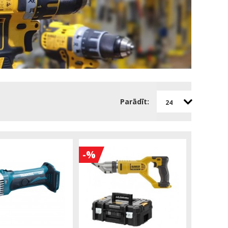
Parādīt:
24
-%