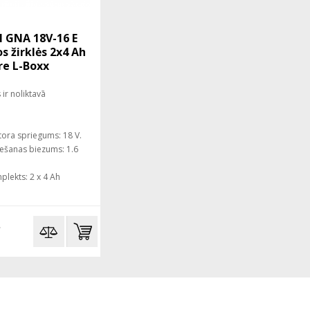
 GNA 18V-16 E
s žirklės 2x4 Ah
re L-Boxx
ir noliktavā
ora spriegums: 18 V.
iešanas biezums: 1.6
plekts: 2 x 4 Ah
€