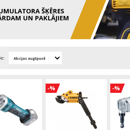
UMULATORA ŠĶĒRES
ĀRDAM UN PAKLĀJIEM
ēc:
Akcijas augšpusē
-%
-%