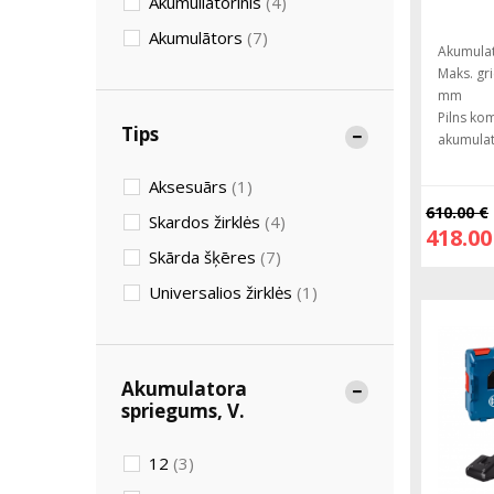
Akumuliatorinis
(4)
Akumulātors
(7)
Akumulat
Maks. gr
mm
Pilns ko
Tips
akumulat
Aksesuārs
(1)
610.00 €
Skardos žirklės
(4)
418.00
Skārda šķēres
(7)
Universalios žirklės
(1)
Akumulatora
spriegums, V.
12
(3)