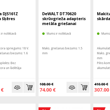
a DJS161Z
DeWALT DT70620
Makit
a šķēres
skrūvgrieža adapteris
skārda
metāla griešanai
ir noliktavā
Mums ir noliktavā
Mums i
ora spriegums: 18 V.
Maks. griešanas biezums: 1.5
Akumulat
iešanas biezums: 1.6
mm
Maks. gri
mm
mplekts: Bez
Pilns kom
ora un lādētāja
akumulat
108.00 €
410.00 €
 €
74.00 €
307.00