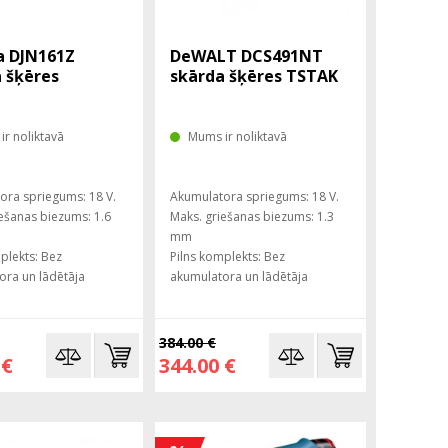
a DJN161Z
DeWALT DCS491NT
 šķēres
skārda šķēres TSTAK
r noliktavā
Mums ir noliktavā
ora spriegums: 18 V.
Akumulatora spriegums: 18 V.
ešanas biezums: 1.6
Maks. griešanas biezums: 1.3
mm
plekts: Bez
Pilns komplekts: Bez
ora un lādētāja
akumulatora un lādētāja
384.00 €
 €
344.00 €