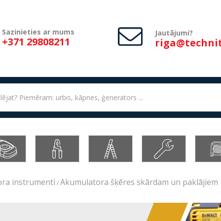
Sazinieties ar mums
Jautājumi?
+371 29808211
riga@technit
ora instrumenti
Akumulatora šķēres skārdam un paklājiem