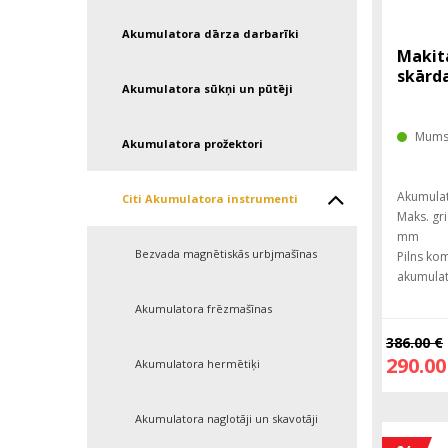
Akumulatora dārza darbarīki
Makit
skārd
Akumulatora sūkņi un pūtēji
Mums 
Akumulatora prožektori
Akumulat
Citi Akumulatora instrumenti
Maks. gr
mm
Bezvada magnētiskās urbjmašīnas
Pilns ko
akumulat
Akumulatora frēzmašīnas
386.00 €
290.00
Akumulatora hermētiķi
Akumulatora naglotāji un skavotāji