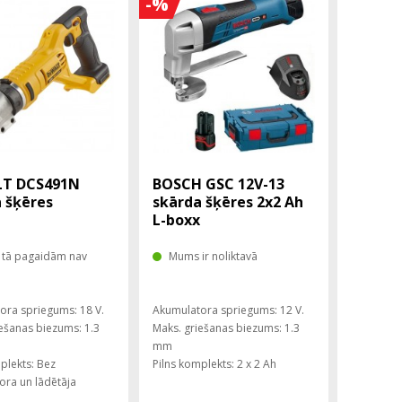
-%
T DCS491N
BOSCH GSC 12V-13
 šķēres
skārda šķēres 2x2 Ah
L-boxx
tā pagaidām nav
Mums ir noliktavā
ora spriegums: 18 V.
Akumulatora spriegums: 12 V.
ešanas biezums: 1.3
Maks. griešanas biezums: 1.3
mm
plekts: Bez
Pilns komplekts: 2 x 2 Ah
ora un lādētāja