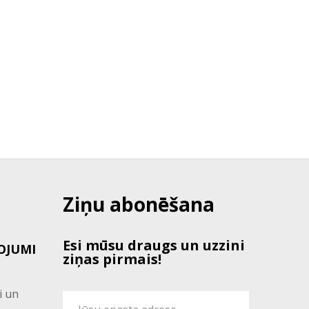
Ziņu abonēšana
Esi mūsu draugs un uzzini
OJUMI
ziņas pirmais!
i un