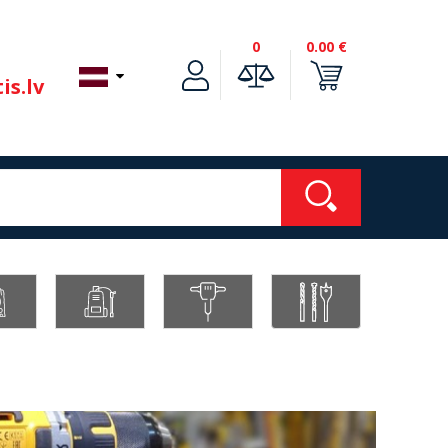
0
0.00 €
is.lv