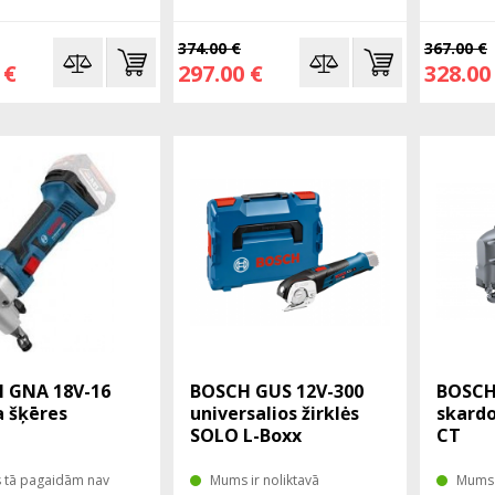
374.00 €
367.00 €
 €
297.00 €
328.00
 GNA 18V-16
BOSCH GUS 12V-300
BOSCH 
a šķēres
universalios žirklės
skardo
SOLO L-Boxx
CT
tā pagaidām nav
Mums ir noliktavā
Mums i