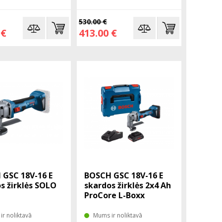
530.00 €
 €
413.00 €
GSC 18V-16 E
BOSCH GSC 18V-16 E
s žirklės SOLO
skardos žirklės 2x4 Ah
ProCore L-Boxx
r noliktavā
Mums ir noliktavā