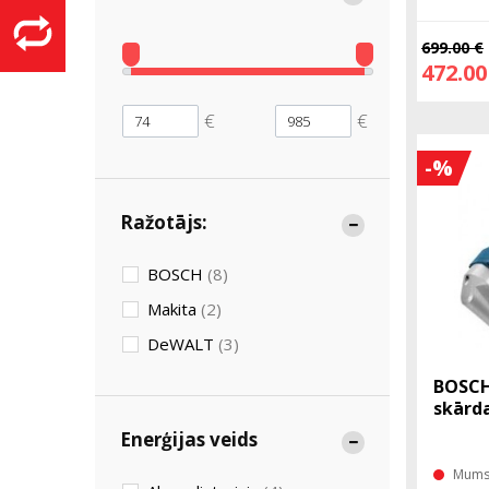
699.00 €
472.00
€
€
-%
Ražotājs:
BOSCH
(8)
Makita
(2)
DeWALT
(3)
BOSCH
skārd
Enerģijas veids
Mums 