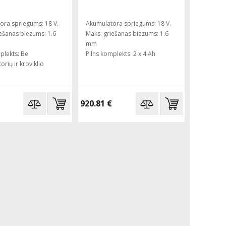
ora spriegums: 18 V.
Akumulatora spriegums: 18 V.
ešanas biezums: 1.6
Maks. griešanas biezums: 1.6
mm
plekts: Be
Pilns komplekts: 2 x 4 Ah
orių ir kroviklio
920.81 €