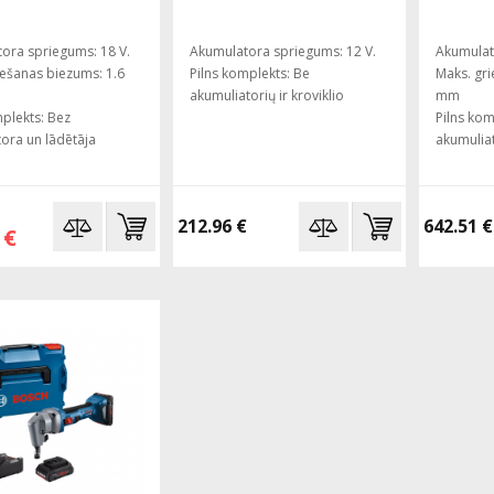
ora spriegums: 18 V.
Akumulatora spriegums: 12 V.
Akumulat
iešanas biezums: 1.6
Pilns komplekts: Be
Maks. gri
akumuliatorių ir kroviklio
mm
mplekts: Bez
Pilns kom
ora un lādētāja
akumuliat
212.96 €
642.51 €
 €