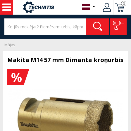
0
Mājas
Makita M14 57 mm Dimanta kroņurbis
%