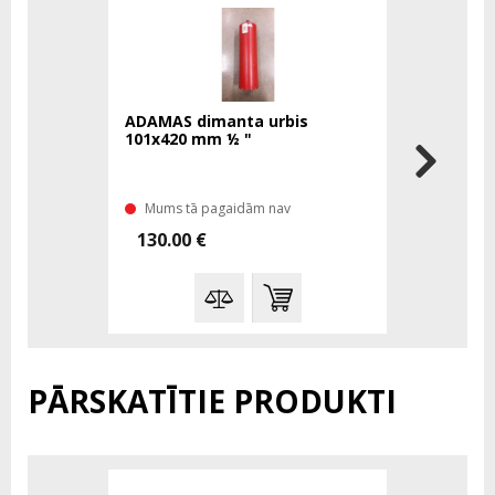
ADAMAS dimanta urbis
ADAMAS di
101x420 mm ½ "
mm ½ "
Mums tā pagaidām nav
Mums tā 
130.00 €
70.00 €
PĀRSKATĪTIE PRODUKTI