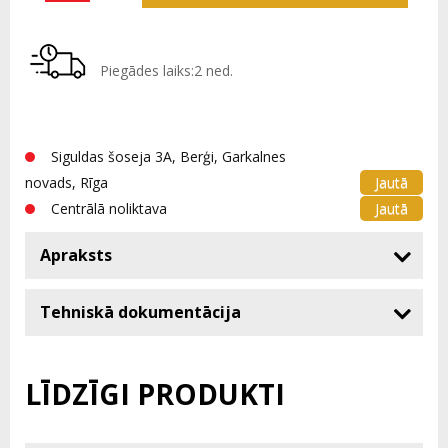
Piegādes laiks:2 ned.
Siguldas šoseja 3A, Berģi, Garkalnes
Jautā
novads, Rīga
Jautā
Centrālā noliktava
Apraksts
Tehniskā dokumentācija
LĪDZĪGI PRODUKTI