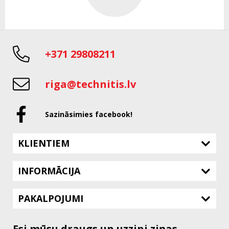
+371 29808211
riga@technitis.lv
Sazināsimies facebook!
KLIENTIEM
INFORMĀCIJA
PAKALPOJUMI
Esi mūsu draugs un uzzini ziņas