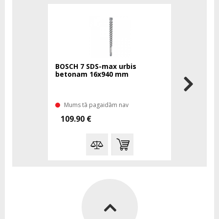
BOSCH 7 SDS-max urbis
BOSCH 7 S
betonam 16x940 mm
betonam 
Mums tā pagaidām nav
Mums tā 
109.90 €
99.00 €