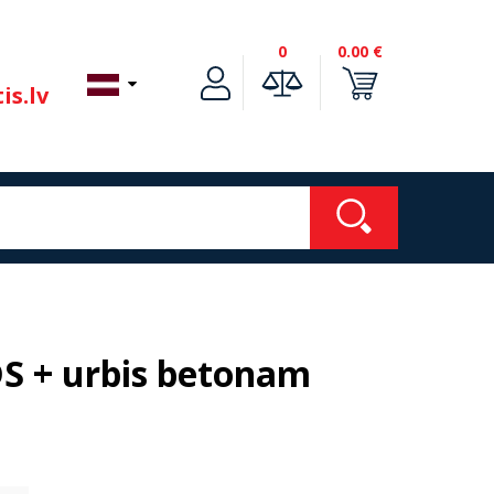
0
0.00 €
is.lv
S + urbis betonam