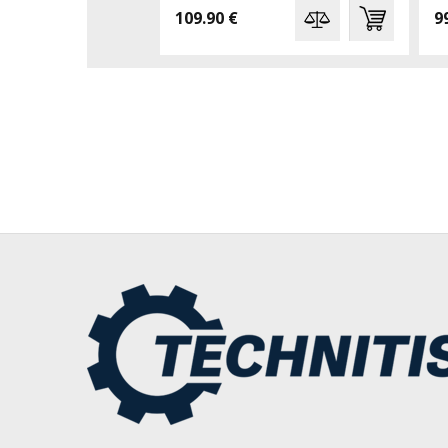
109.90 €
9