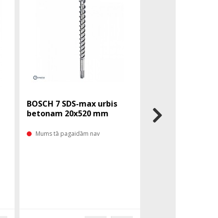
BOSCH 7 SDS-max urbis
BOSCH 7 SDS-max
betonam 20x520 mm
betonam 20x92
Mums tā pagaidām nav
Mums tā pagaidām 