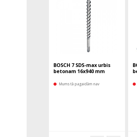
BOSCH 7 SDS-max urbis
B
betonam 16x940 mm
b
Mums tā pagaidām nav