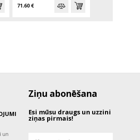
71.60 €
112.70 €
Ziņu abonēšana
Esi mūsu draugs un uzzini
OJUMI
ziņas pirmais!
i un