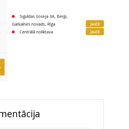
Siguldas šoseja 3A, Berģi,
Jautā
Garkalnes novads, Rīga
Jautā
Centrālā noliktava
Ā
mentācija