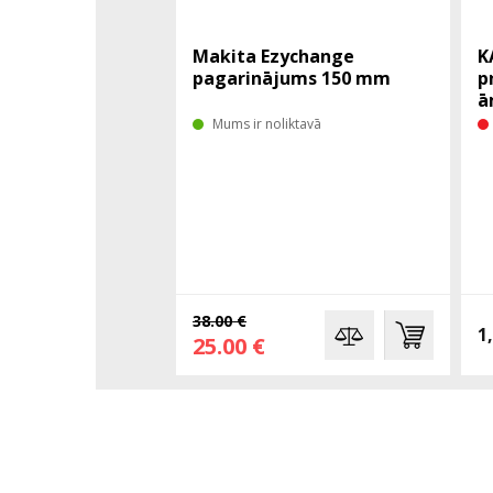
Makita Ezychange
K
pagarinājums 150 mm
p
ā
Mums ir noliktavā
38.00 €
1
25.00 €