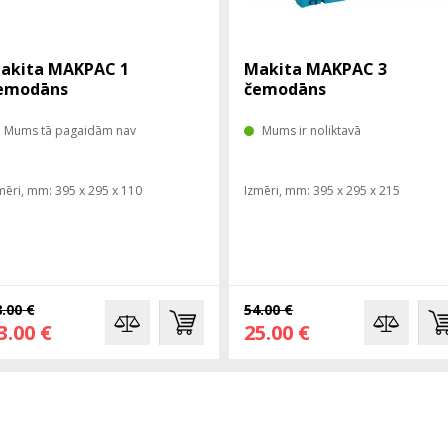
akita MAKPAC 1
Makita MAKPAC 3
emodāns
čemodāns
Mums tā pagaidām nav
Mums ir noliktavā
mēri, mm: 395 x 295 x 110
Izmēri, mm: 395 x 295 x 215
.00 €
54.00 €
3.00 €
25.00 €