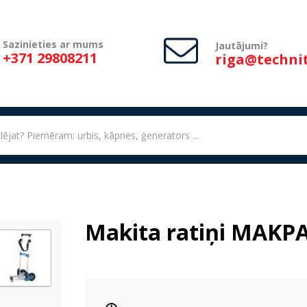
Sazinieties ar mums
Jautājumi?
+371 29808211
riga@technit
Makita ratiņi MAKP