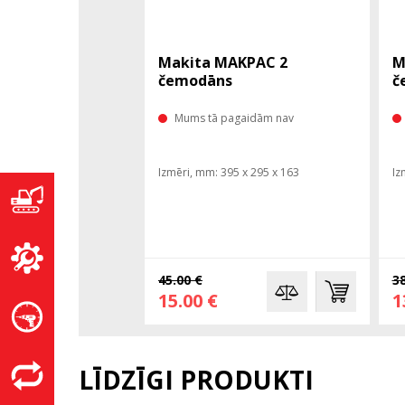
Makita MAKPAC 2
M
čemodāns
č
Mums tā pagaidām nav
Izmēri, mm: 395 x 295 x 163
Iz
45.00 €
38
15.00 €
1
LĪDZĪGI PRODUKTI