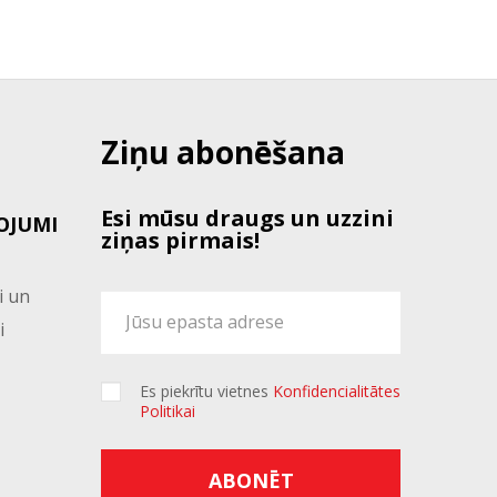
Ziņu abonēšana
Esi mūsu draugs un uzzini
OJUMI
ziņas pirmais!
i un
i
Es piekrītu vietnes
Konfidencialitātes
Politikai
ABONĒT