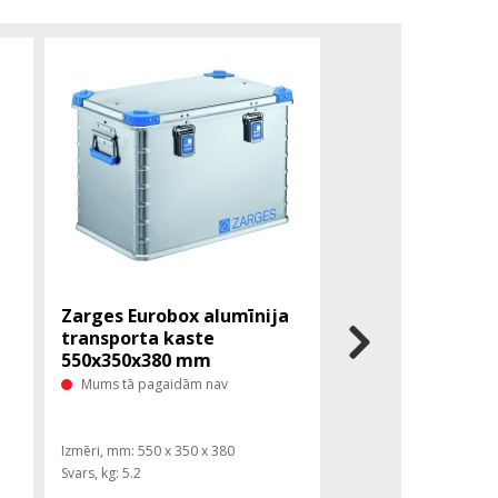
Zarges Eurobox alumīnija
Zarges Eurobox 
transporta kaste
transportēšanas
550x350x380 mm
1150x250x220 m
Mums tā pagaidām nav
Mums tā pagaidām 
Izmēri, mm: 550 x 350 x 380
Izmēri, mm: 1150 x 250 
Svars, kg: 5.2
Svars, kg: 6.3