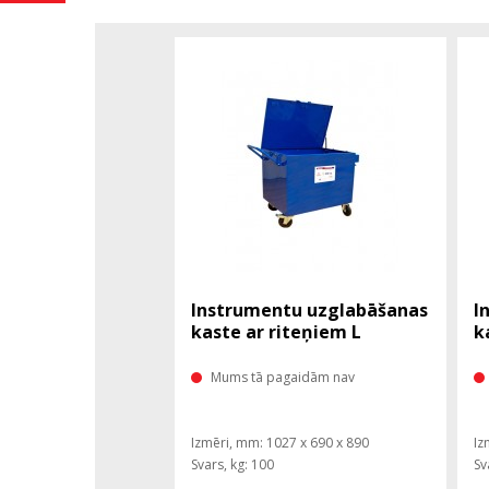
Instrumentu uzglabāšanas
I
kaste ar riteņiem L
k
Mums tā pagaidām nav
Izmēri, mm: 1027 x 690 x 890
Iz
Svars, kg: 100
Sv