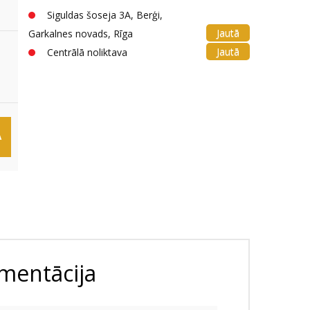
Siguldas šoseja 3A, Berģi,
Jautā
Garkalnes novads, Rīga
Jautā
Centrālā noliktava
Ā
mentācija