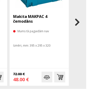
Makita MAKPAC 4
čemodāns
Mums tā pagaidām nav
Izmēri, mm: 395 x 295 x 320
72.00 €
48.00 €