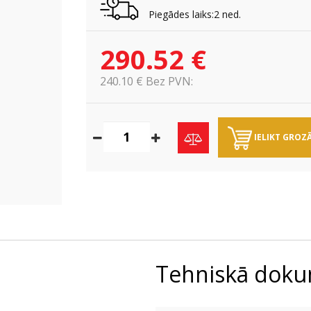
Piegādes laiks:2 ned.
290.52 €
240.10 € Bez PVN:
IELIKT GROZ
Tehniskā doku