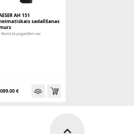
AESER AH 151
neimatiskais sadalīšanas
murs
Mums tā pagaidām nav
,089.00 €