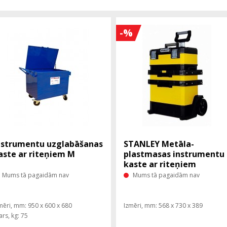
-%
nstrumentu uzglabāšanas
STANLEY Metāla-
aste ar riteņiem M
plastmasas instrumentu
kaste ar riteņiem
Mums tā pagaidām nav
Mums tā pagaidām nav
mēri, mm: 950 x 600 x 680
Izmēri, mm: 568 x 730 x 389
ars, kg: 75