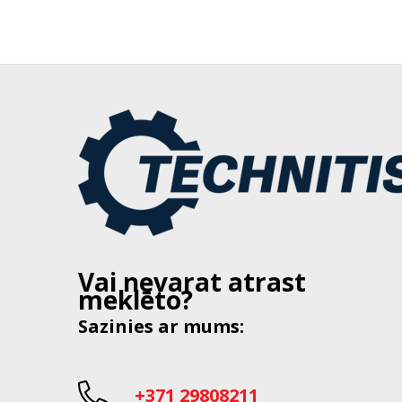
Vai nevarat atrast
meklēto?
Sazinies ar mums:
+371 29808211