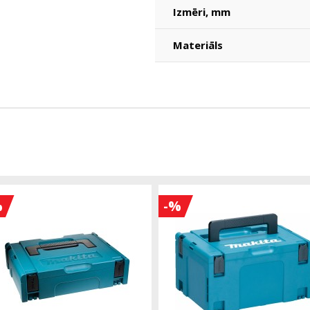
Izmēri, mm
Materiāls
%
-%