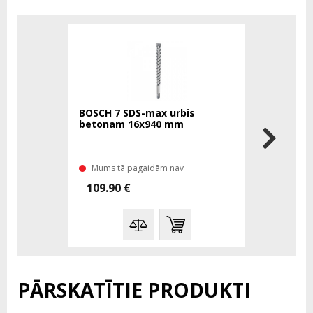
BOSCH 7 SDS-max urbis
BOSCH 7 S
betonam 16x940 mm
betonam 
Mums tā pagaidām nav
Mums tā 
109.90 €
99.00 €
PĀRSKATĪTIE PRODUKTI