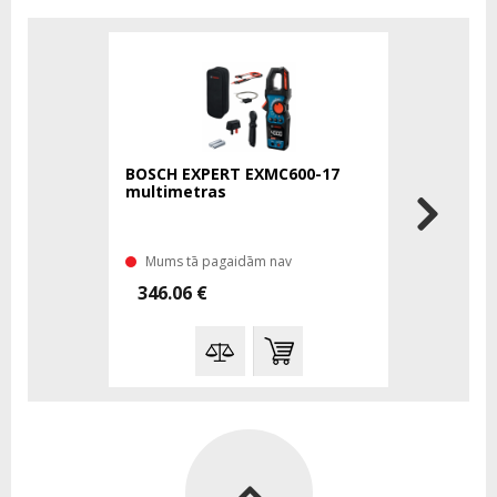
BOSCH EXPERT EXMC600-17
BOSCH GMP
multimetras
drėgmės 
Mums tā pagaidām nav
Mums ir n
346.06 €
222.64 