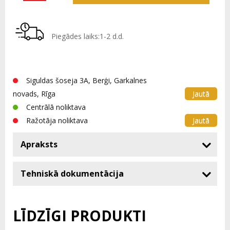
Piegādes laiks:1-2 d.d.
Siguldas šoseja 3A, Berģi, Garkalnes
Jautā
novads, Rīga
Centrālā noliktava
Jautā
Ražotāja noliktava
Apraksts
Tehniskā dokumentācija
LĪDZĪGI PRODUKTI