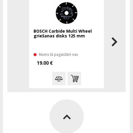
BOSCH Carbide Multi Wheel
BOSCH Co
griešanas disks 125 mm
griešanas
T20
Mums tā pagaidām nav
Mums ir n
19.00 €
40.00 €