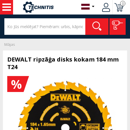
0
Mājas
DEWALT ripzāģa disks kokam 184 mm
T24
%