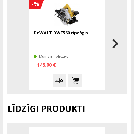
-%
-%
DeWALT DWE560 ripzāģis
DeWALT D
BARE
Mums ir noliktavā
Mums tā 
145.00 €
518.00 
LĪDZĪGI PRODUKTI