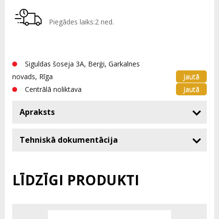
Piegādes laiks:2 ned.
Siguldas šoseja 3A, Berģi, Garkalnes
Jautā
novads, Rīga
Jautā
Centrālā noliktava
Apraksts
Tehniskā dokumentācija
LĪDZĪGI PRODUKTI