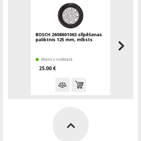
BOSCH 2608601063 slīpēšanas
BOSCH 260
paliktnis 125 mm, mīksts
paliktnis
Mums ir noliktavā
Mums ir n
25.00 €
33.00 €