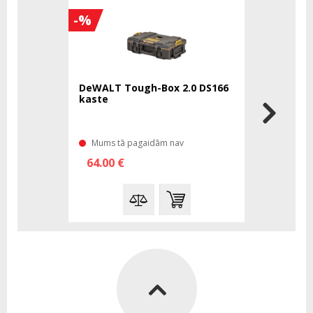
-%
DeWALT Tough-Box 2.0 DS166
Makita EF
kaste
disks kok
Mums tā pagaidām nav
Mums tā 
64.00 €
48.40 €