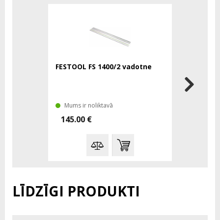
-%
FESTOOL FS 1400/2 vadotne
FESTOOL g
kokam 16
Mums ir noliktavā
Mums tā 
145.00 €
68.00 €
LĪDZĪGI PRODUKTI