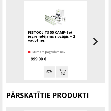
FESTOOL TS 55 CAMP-Set
Ripzāģis 
iegremdējams ripzāģis + 2
Plus-FSK 
vadotnes
Mums tā pagaidām nav
Mums tā 
999.00 €
654.61 
PĀRSKATĪTIE PRODUKTI