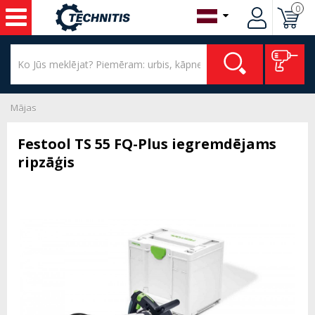
0
Mājas
Festool TS 55 FQ-Plus iegremdējams
ripzāģis