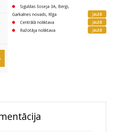
Siguldas šoseja 3A, Berģi,
Jautā
Garkalnes novads, Rīga
Jautā
Centrālā noliktava
Jautā
Ražotāja noliktava
Ā
mentācija