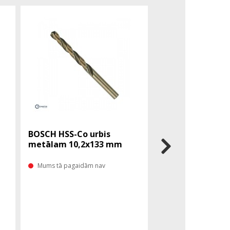
BOSCH HSS-Co urbis
BOSCH HSS-Co ur
metālam 10,2x133 mm
metālam 11x14
Mums tā pagaidām nav
Mums tā pagaidām 