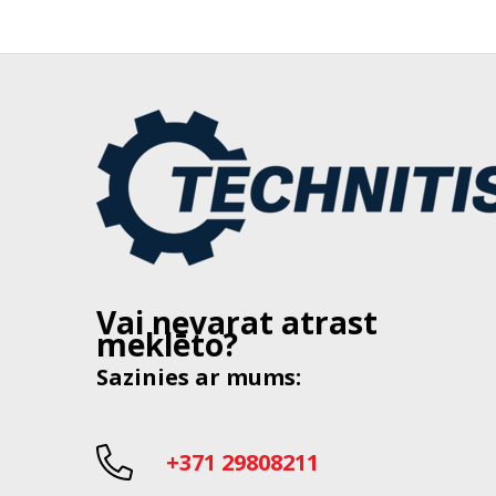
Vai nevarat atrast
meklēto?
Sazinies ar mums:
+371 29808211