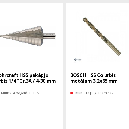
ohrcraft HSS pakāpju
BOSCH HSS Co urbis
rbis 1/4 "Gr.3A / 4-30 mm
metālam 3,2x65 mm
Mums tā pagaidām nav
Mums tā pagaidām nav