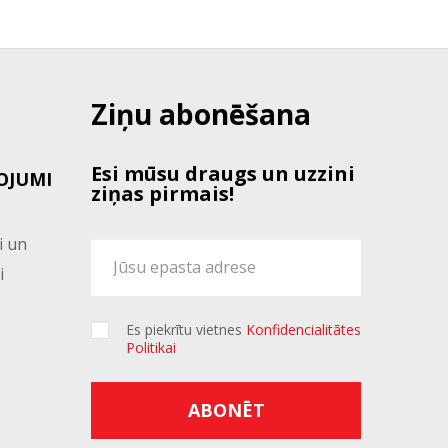
Ziņu abonēšana
Esi mūsu draugs un uzzini
OJUMI
ziņas pirmais!
i un
i
Es piekrītu vietnes
Konfidencialitātes
Politikai
ABONĒT