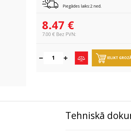
Piegādes laiks:2 ned.
8.47 €
7.00 € Bez PVN:
IELIKT GROZ
Tehniskā doku