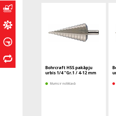
Bohrcraft HSS pakāpju
B
urbis 1/4 "Gr.1 / 4-12 mm
u
Mums ir noliktavā