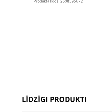
Produkta kods: 2608595672
LĪDZĪGI PRODUKTI