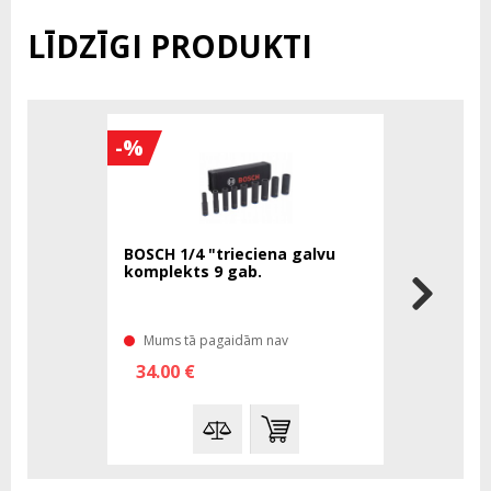
LĪDZĪGI PRODUKTI
-%
BOSCH 1/4 "trieciena galvu
BOSCH Max
komplekts 9 gab.
uzgalis P
Mums tā pagaidām nav
Mums ir n
34.00 €
1.16 €