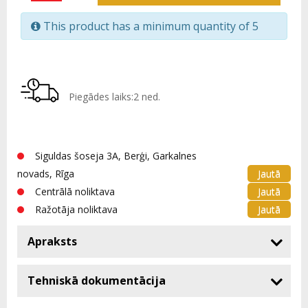
This product has a minimum quantity of 5
Piegādes laiks:2 ned.
Siguldas šoseja 3A, Berģi, Garkalnes
Jautā
novads, Rīga
Jautā
Centrālā noliktava
Jautā
Ražotāja noliktava
Apraksts
Tehniskā dokumentācija