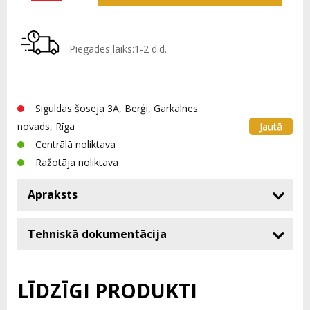
Piegādes laiks:1-2 d.d.
Siguldas šoseja 3A, Berģi, Garkalnes
Jautā
novads, Rīga
Centrālā noliktava
Ražotāja noliktava
Apraksts
Tehniskā dokumentācija
LĪDZĪGI PRODUKTI