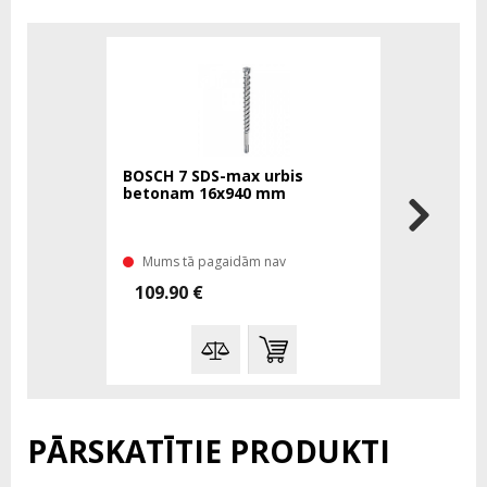
BOSCH 7 SDS-max urbis
BOSCH 7 S
betonam 16x940 mm
betonam 
Mums tā pagaidām nav
Mums tā 
109.90 €
99.00 €
PĀRSKATĪTIE PRODUKTI