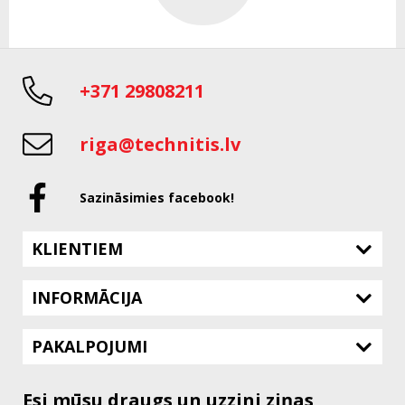
+371 29808211
riga@technitis.lv
Sazināsimies facebook!
KLIENTIEM
INFORMĀCIJA
PAKALPOJUMI
Esi mūsu draugs un uzzini ziņas