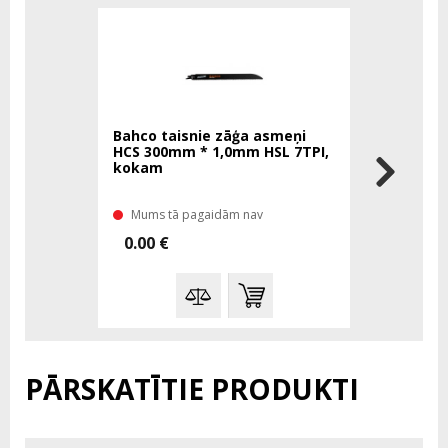
Bahco taisnie zāģa asmeņi
BAHCO zāģ
HCS 300mm * 1,0mm HSL 7TPI,
SL 6TPI 
kokam
Mums tā pagaidām nav
Mums tā 
0.00 €
7.00 €
PĀRSKATĪTIE PRODUKTI