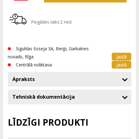
Piegādes laiks:2 ned.
Siguldas šoseja 3A, Berģi, Garkalnes
Jautā
novads, Rīga
Jautā
Centrālā noliktava
Apraksts
Tehniskā dokumentācija
LĪDZĪGI PRODUKTI