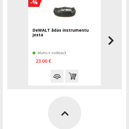
-%
-%
DeWALT ādas instrumentu
DeWALT d
josta
stiprināj
Mums ir noliktavā
Mums ir n
23.00 €
74.00 €