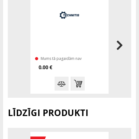
-%
Makita M
Mums tā pagaidām nav
Mums ir n
0.00 €
25.00 €
LĪDZĪGI PRODUKTI