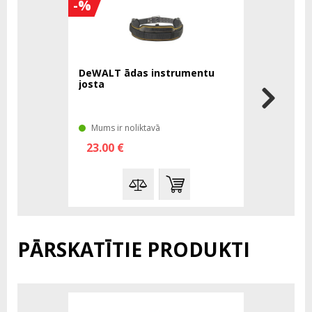
-%
-%
DeWALT ādas instrumentu
DeWALT d
josta
stiprināj
Mums ir noliktavā
Mums ir n
23.00 €
74.00 €
PĀRSKATĪTIE PRODUKTI