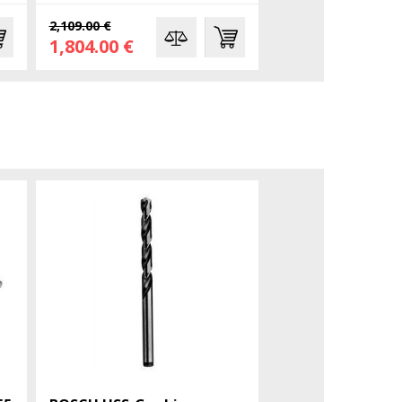
2,109.00 €
427.43 €
1,804.00 €