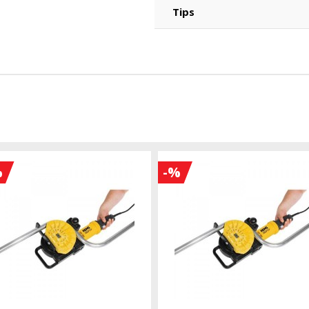
Tips
%
-%