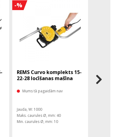
-%
-
REMS Curvo komplekts 15-
REMS Curvo kvad
22-28 locīšanas mašīna
rokturis, atbals
stiprinājums 10 -
Mums tā pagaidām nav
Mums tā pagaidām 
Jauda, ​​W: 1000
Maks. caurules Ø, mm: 40
Min. caurules Ø, mm: 10