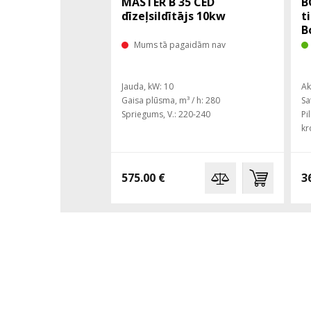
MASTER B 35 CED
B
dīzeļsildītājs 10kw
t
B
Mums tā pagaidām nav
Jauda, ​​kW: 10
Ak
Gaisa plūsma, m³ / h: 280
Sa
Spriegums, V.: 220-240
Pi
kr
575.00 €
3