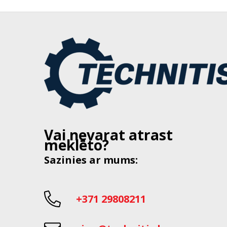
Vai nevarat atrast
meklēto?
Sazinies ar mums:
+371 29808211