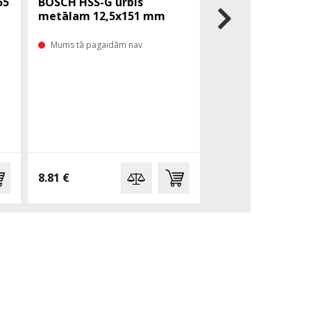
55
BOSCH HSS-G urbis
Makita skrūves 
metālam 12,5x151 mm
23) 45mm 1000 g
Mums tā pagaidām nav
Mums tā pagaidām 
8.81 €
20.00 €