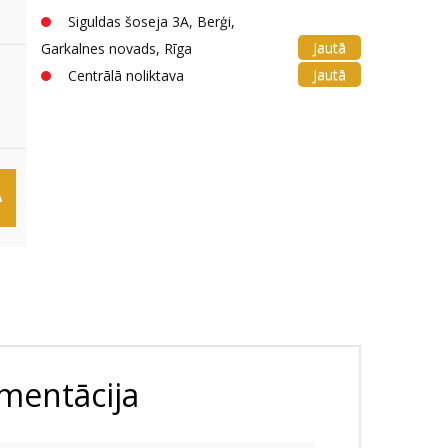
Siguldas šoseja 3A, Berģi,
Jautā
Garkalnes novads, Rīga
Jautā
Centrālā noliktava
Ā
mentācija