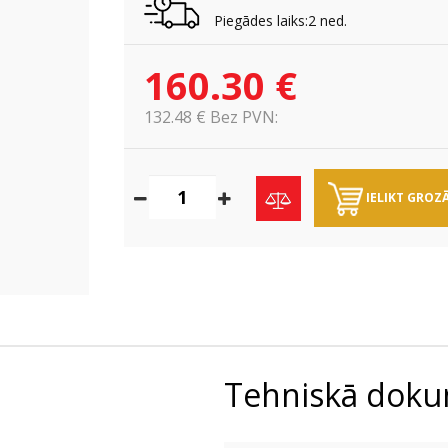
Piegādes laiks:2 ned.
160.30 €
132.48 € Bez PVN:
IELIKT GROZ
Tehniskā doku