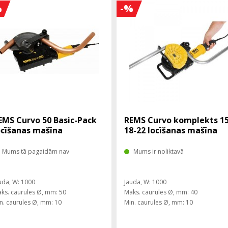
%
-%
EMS Curvo 50 Basic-Pack
REMS Curvo komplekts 15
ocīšanas mašīna
18-22 locīšanas mašīna
Mums tā pagaidām nav
Mums ir noliktavā
uda, ​​W: 1000
Jauda, ​​W: 1000
ks. caurules Ø, mm: 50
Maks. caurules Ø, mm: 40
n. caurules Ø, mm: 10
Min. caurules Ø, mm: 10