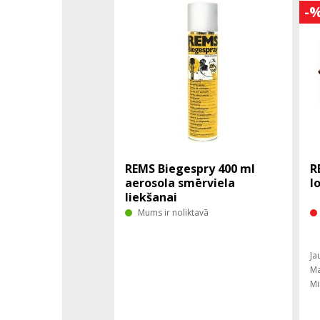
-
REMS Biegespry 400 ml
R
aerosola smērviela
l
liekšanai
Mums ir noliktavā
Ja
Ma
Mi