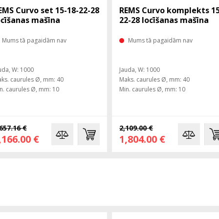
EMS Curvo set 15-18-22-28
REMS Curvo komplekts 15
ocīšanas mašīna
22-28 locīšanas mašīna
Mums tā pagaidām nav
Mums tā pagaidām nav
uda, ​​W: 1000
Jauda, ​​W: 1000
ks. caurules Ø, mm: 40
Maks. caurules Ø, mm: 40
n. caurules Ø, mm: 10
Min. caurules Ø, mm: 10
657.16 €
2,109.00 €
,166.00 €
1,804.00 €