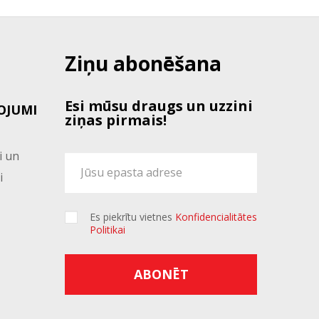
Ziņu abonēšana
Esi mūsu draugs un uzzini
OJUMI
ziņas pirmais!
i un
i
Es piekrītu vietnes
Konfidencialitātes
Politikai
ABONĒT