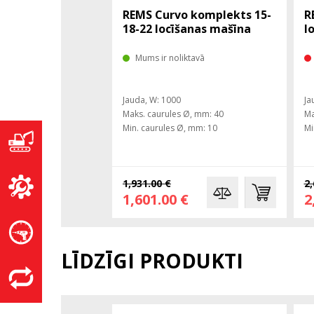
REMS Curvo komplekts 15-
R
18-22 locīšanas mašīna
l
Mums ir noliktavā
Jauda, ​​W: 1000
Ja
Maks. caurules Ø, mm: 40
Ma
Min. caurules Ø, mm: 10
Mi
1,931.00 €
2,
1,601.00 €
2
LĪDZĪGI PRODUKTI