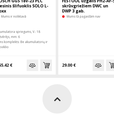
OSCH GGS 18V-23 PLC
FESTOOL uzgalis PH2-AF-
iesinis šlifuoklis SOLO L-
skrūvgriežiem DWC un
oxx
DWP 3 gab.
Mums ir noliktavā
Mums tā pagaidām nav
umulatora spriegums, V.: 18
tvērējs, mm: 6
lns komplekts: Be akumuliatorių ir
oviklio
65.42 €
29.00 €