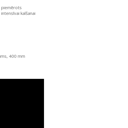
li piemērots
intensīvai kalšanai
trums, 400 mm