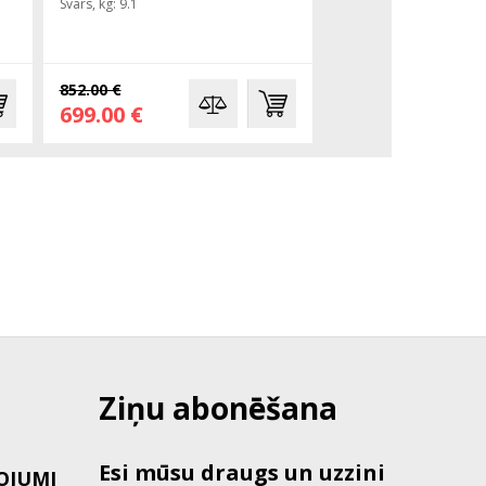
Svars, kg: 9.1
Svars, kg: 11.5
852.00 €
1,440.00 €
699.00 €
1,127.00 €
Ziņu abonēšana
Esi mūsu draugs un uzzini
OJUMI