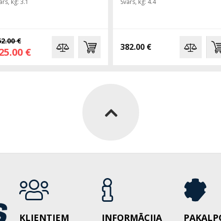
ars, kg: 3.1
Svars, kg: 4.4
2.00 €
382.00 €
25.00 €
KLIENTIEM
INFORMĀCIJA
PAKALP