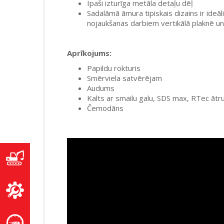
Īpaši izturīga metāla detaļu dēļ
Sadalāmā āmura tipiskais dizains ir ideā
nojaukšanas darbiem vertikālā plaknē un 
Aprīkojums:
Papildu rokturis
Smērviela satvērējam
Audums
Kalts ar smailu galu, SDS max, RTec ā
Čemodāns