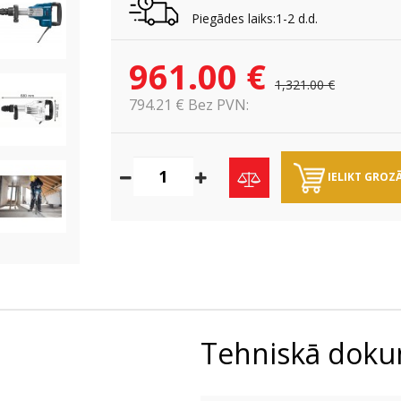
Piegādes laiks:1-2 d.d.
961.00 €
1,321.00 €
794.21 € Bez PVN:
IELIKT GROZ
Tehniskā doku