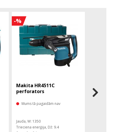
-%
-%
Makita HR4511C
BOSCH GBH 12-5
perforators
perforators
Mums tā pagaidām nav
Mums tā pagaidām 
Jauda, ​​W: 1350
Jauda, ​​W: 1700
Trieciena enerģija, Dž: 9.4
Trieciena enerģija, Dž: 