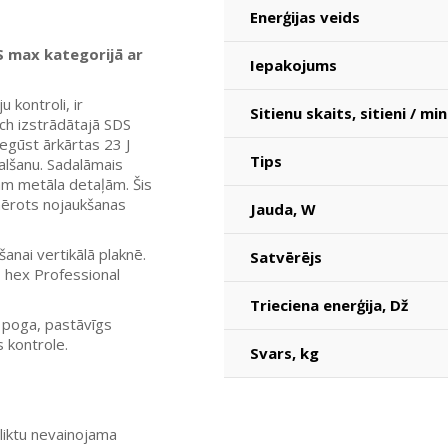
Enerģijas veids
S max kategorijā ar
Iepakojums
 kontroli, ir
Sitienu skaits, sitieni / min
ch izstrādātajā SDS
iegūst ārkārtas 23 J
Tips
kalšanu. Sadalāmais
īgām metāla detaļām. Šis
emērots nojaukšanas
Jauda, ​​W
šanai vertikālā plaknē.
Satvērējs
 hex Professional
Trieciena enerģija, Dž
 poga, pastāvīgs
s kontrole.
Svars, kg
aliktu nevainojama