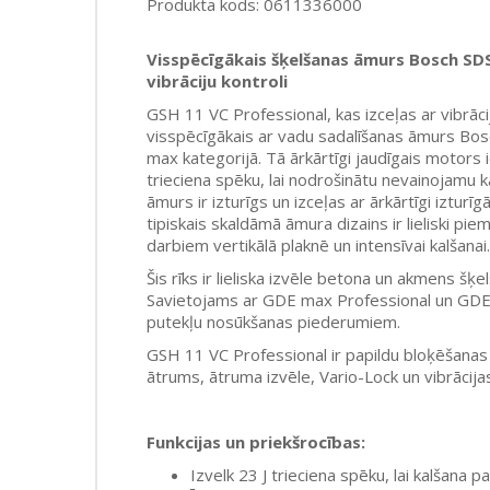
Produkta kods: 0611336000
Visspēcīgākais šķelšanas āmurs Bosch SD
vibrāciju kontroli
GSH 11 VC Professional, kas izceļas ar vibrāciju
visspēcīgākais ar vadu sadalīšanas āmurs Bos
max kategorijā. Tā ārkārtīgi jaudīgais motors 
trieciena spēku, lai nodrošinātu nevainojamu 
āmurs ir izturīgs un izceļas ar ārkārtīgi iztur
tipiskais skaldāmā āmura dizains ir lieliski pi
darbiem vertikālā plaknē un intensīvai kalšanai.
Šis rīks ir lieliska izvēle betona un akmens šķel
Savietojams ar GDE max Professional un GDE
putekļu nosūkšanas piederumiem.
GSH 11 VC Professional ir papildu bloķēšanas
ātrums, ātruma izvēle, Vario-Lock un vibrācija
Funkcijas un priekšrocības:
Izvelk 23 J trieciena spēku, lai kalšana p