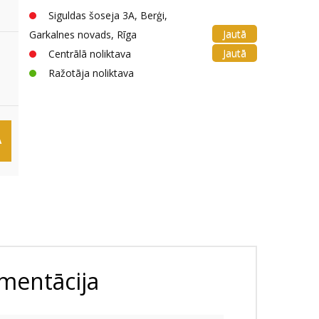
Siguldas šoseja 3A, Berģi,
Jautā
Garkalnes novads, Rīga
Jautā
Centrālā noliktava
Ražotāja noliktava
Ā
mentācija