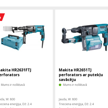
%
akita HR2631FTJ
Makita HR2651TJ
erforators
perforators ar putekļu
savācēju
Mums ir noliktavā
Mums ir noliktavā
uda, ​​W: 800
Jauda, ​​W: 800
ieciena enerģija, Dž: 2.4
Trieciena enerģija, Dž: 2.4