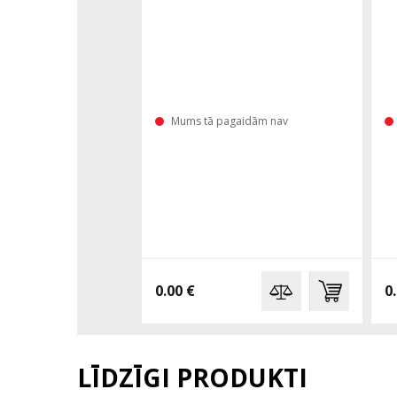
Mums tā pagaidām nav
0.00 €
0
LĪDZĪGI PRODUKTI