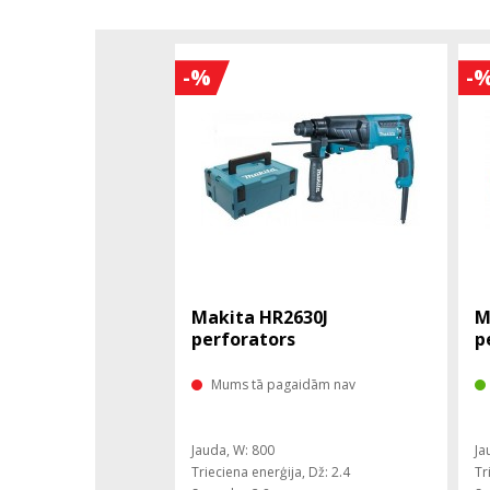
-%
-
Makita HR2630J
M
perforators
p
Mums tā pagaidām nav
Jauda, ​​W: 800
Ja
Trieciena enerģija, Dž: 2.4
Tr