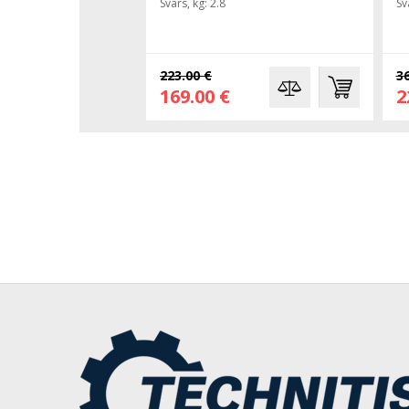
Svars, kg: 2.8
Sv
223.00 €
36
169.00 €
2