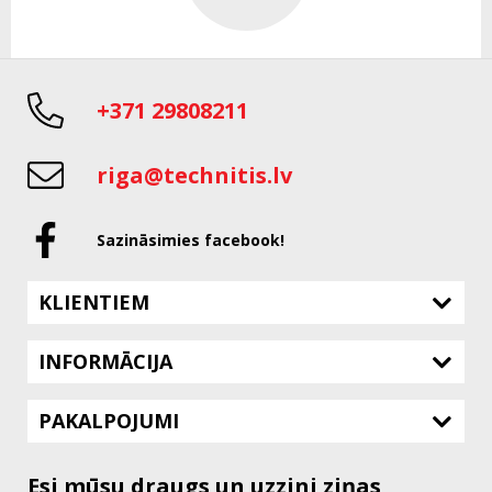
+371 29808211
riga@technitis.lv
Sazināsimies facebook!
KLIENTIEM
INFORMĀCIJA
PAKALPOJUMI
Esi mūsu draugs un uzzini ziņas