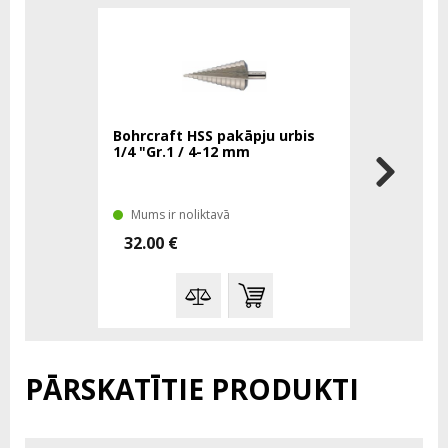
Bohrcraft HSS pakāpju urbis
Bohrcraft
1/4 "Gr.1 / 4-12 mm
1/4 "Gr.3
Mums ir noliktavā
Mums tā 
32.00 €
56.57 €
PĀRSKATĪTIE PRODUKTI