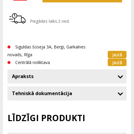
Piegādes laiks:2 ned.
Siguldas šoseja 3A, Berģi, Garkalnes
Jautā
novads, Rīga
Jautā
Centrālā noliktava
Apraksts
Tehniskā dokumentācija
LĪDZĪGI PRODUKTI