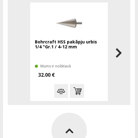
Bohrcraft HSS pakāpju urbis
Bohrcraft
1/4 "Gr.1 / 4-12 mm
1/4 "Gr.3
Mums ir noliktavā
Mums tā 
32.00 €
56.57 €