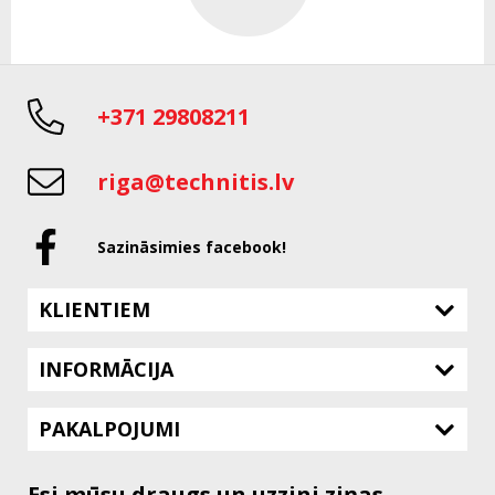
+371 29808211
riga@technitis.lv
Sazināsimies facebook!
KLIENTIEM
INFORMĀCIJA
PAKALPOJUMI
Esi mūsu draugs un uzzini ziņas