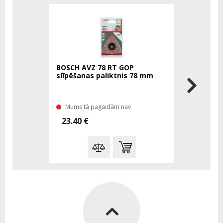
BOSCH AVZ 78 RT GOP
BOSCH smi
slīpēšanas paliktnis 78 mm
kokam K12
Mums tā pagaidām nav
Mums tā 
23.40 €
2.70 €