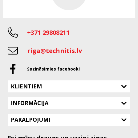
+371 29808211
riga@technitis.lv
Sazināsimies facebook!
KLIENTIEM
INFORMĀCIJA
PAKALPOJUMI
Esi mūsu draugs un uzzini ziņas