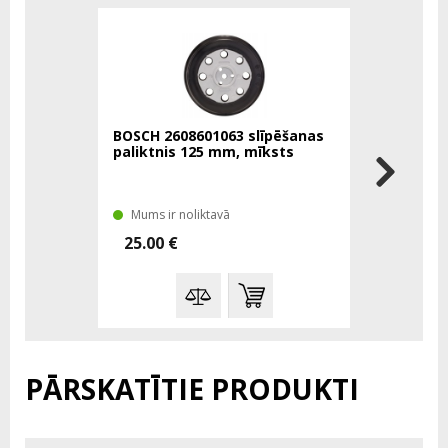
BOSCH 2608601063 slīpēšanas
BOSCH 260
paliktnis 125 mm, mīksts
paliktnis
Mums ir noliktavā
Mums ir n
25.00 €
33.00 €
PĀRSKATĪTIE PRODUKTI