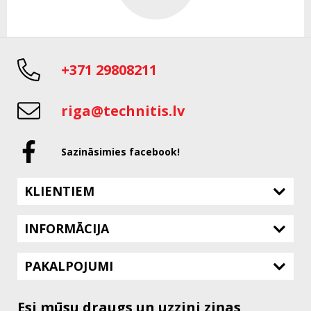
+371 29808211
riga@technitis.lv
Sazināsimies facebook!
KLIENTIEM
INFORMĀCIJA
PAKALPOJUMI
Esi mūsu draugs un uzzini ziņas