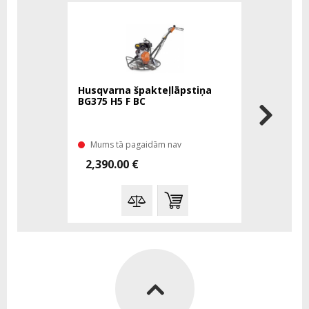
Husqvarna špakteļlāpstiņa
BG375 H5 F BC
Mums tā pagaidām nav
2,390.00 €