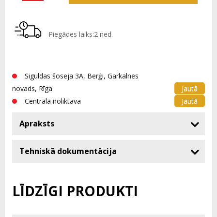
Piegādes laiks:2 ned.
Siguldas šoseja 3A, Berģi, Garkalnes
Jautā
novads, Rīga
Jautā
Centrālā noliktava
Apraksts
Tehniskā dokumentācija
LĪDZĪGI PRODUKTI