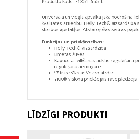
Produkta kods: 71351-555-L
Universāla un viegla apvalka jaka nodrošina lie
kvalitātes attiecību. Helly Tech® aizsardzība 
skarbos apstākļos. Atstarojošas svītras papild
Funkcijas un priekšrocības:
Helly Tech® aizsardzība
Līmētas šuves
Kapuce ar vilkšanas auklas regulēšanu p
regulēšanu aizmugurē
Vētras vāks ar Velcro aizdari
YKK® vislona priekšējais rāvējslēdzējs
LĪDZĪGI PRODUKTI