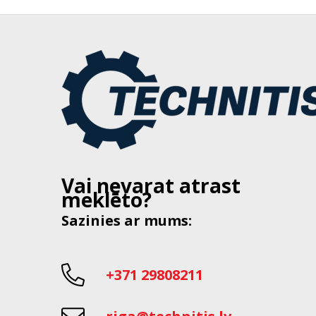
Vai nevarat atrast
meklēto?
Sazinies ar mums:
+371 29808211