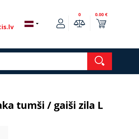
0
0.00 €
is.lv
a tumši / gaiši zila L