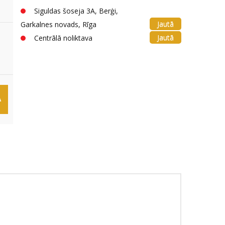
Siguldas šoseja 3A, Berģi,
Jautā
Garkalnes novads, Rīga
Jautā
Centrālā noliktava
Ā