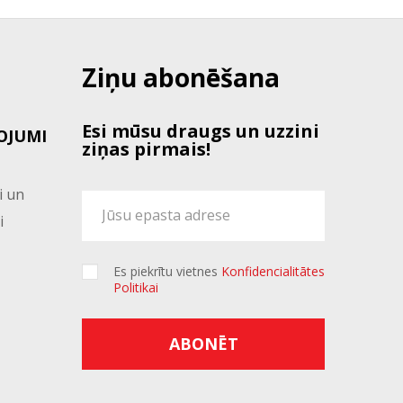
Ziņu abonēšana
Esi mūsu draugs un uzzini
OJUMI
ziņas pirmais!
i un
i
Es piekrītu vietnes
Konfidencialitātes
Politikai
ABONĒT