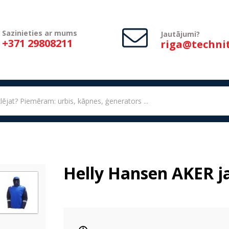
Sazinieties ar mums
Jautājumi?
+371 29808211
riga@technit
Helly Hansen AKER jak