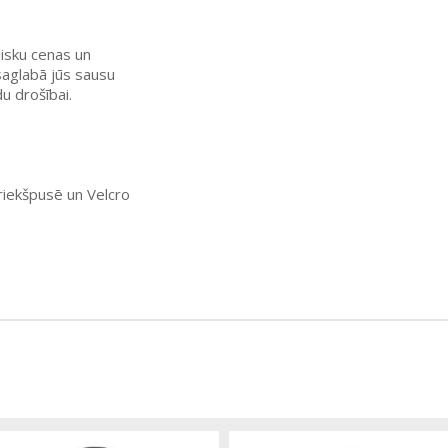
lisku cenas un
saglabā jūs sausu
u drošībai.
riekšpusē un Velcro