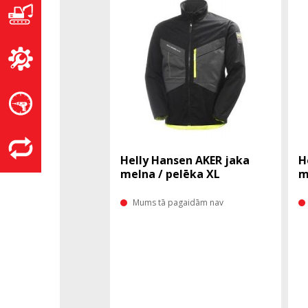
Helly Hansen AKER jaka
H
melna / pelēka XL
m
Mums tā pagaidām nav