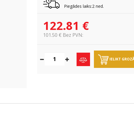
Piegādes laiks:2 ned.
122.81 €
101.50 € Bez PVN:
IELIKT GROZ