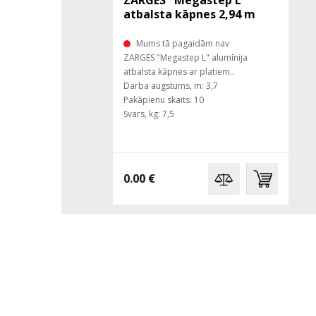
ZARGES "Megastep L"
atbalsta kāpnes 2,94 m
Mums tā pagaidām nav
ZARGES "Megastep L" alumīnija
atbalsta kāpnes ar platiem..
Darba augstums, m: 3,7
Pakāpienu skaits: 10
Svars, kg: 7,5
0.00 €