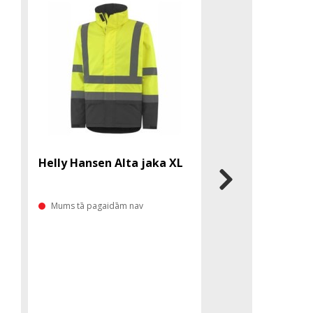
Helly Hansen Alta jaka XL
Helly Hansen Arc
tumši zila L
Mums tā pagaidām nav
Mums tā pagaidām 