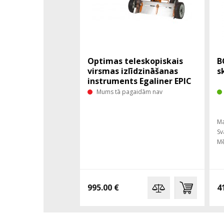
Optimas teleskopiskais
B
virsmas izlīdzināšanas
s
instruments Egaliner EPIC
120
Mums tā pagaidām nav
Ma
Sv
Mē
995.00 €
4