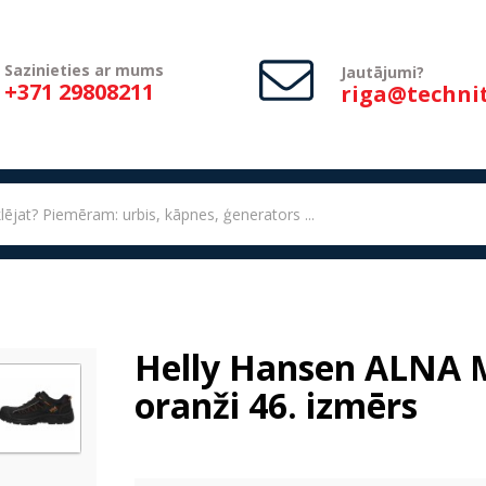
Sazinieties ar mums
Jautājumi?
+371 29808211
riga@technit
Helly Hansen ALNA M
oranži 46. izmērs