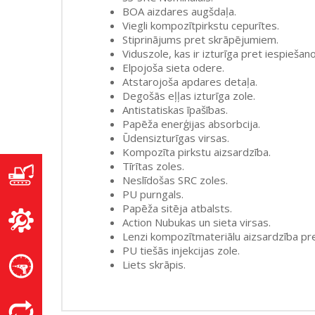
BOA aizdares augšdaļa.
Viegli kompozītpirkstu cepurītes.
Stiprinājums pret skrāpējumiem.
Viduszole, kas ir izturīga pret iespiešano
Elpojoša sieta odere.
Atstarojoša apdares detaļa.
Degošās eļļas izturīga zole.
Antistatiskas īpašības.
Papēža enerģijas absorbcija.
Ūdensizturīgas virsas.
Kompozīta pirkstu aizsardzība.
Tīrītas zoles.
Neslīdošas SRC zoles.
PU purngals.
Papēža sitēja atbalsts.
Action Nubukas un sieta virsas.
Lenzi kompozītmateriālu aizsardzība pr
PU tiešās injekcijas zole.
Liets skrāpis.