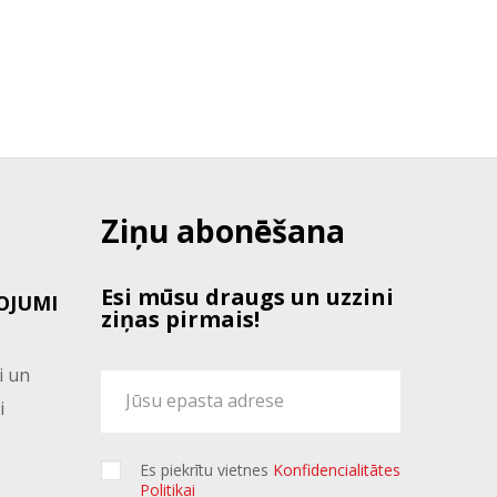
Ziņu abonēšana
Esi mūsu draugs un uzzini
OJUMI
ziņas pirmais!
i un
i
Es piekrītu vietnes
Konfidencialitātes
Politikai