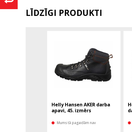
LĪDZĪGI PRODUKTI
Helly Hansen AKER darba
H
apavi, 45. izmērs
d
Mums tā pagaidām nav