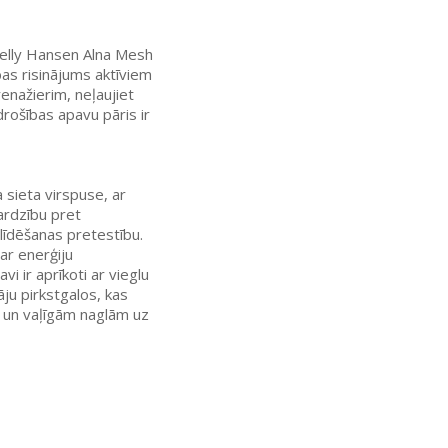
Helly Hansen Alna Mesh
as risinājums aktīviem
renažierim, neļaujiet
drošības apavu pāris ir
 sieta virspuse, ar
sardzību pret
 slīdēšanas pretestību.
ar enerģiju
i ir aprīkoti ar vieglu
ju pirkstgalos, kas
m un vaļīgām naglām uz