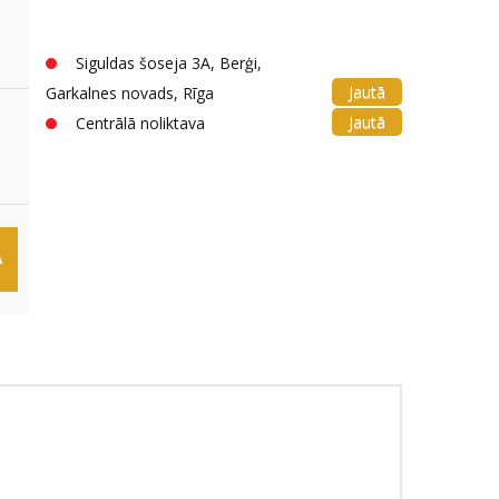
Siguldas šoseja 3A, Berģi,
Jautā
Garkalnes novads, Rīga
Jautā
Centrālā noliktava
Ā