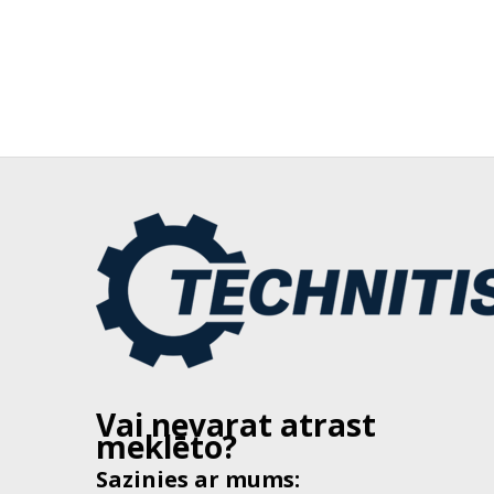
Vai nevarat atrast
meklēto?
Sazinies ar mums: