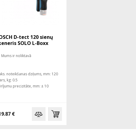
OSCH D-tect 120 sienų
keneris SOLO L-Boxx
Mums ir noliktavā
ks. noteikšanas dziļums, mm: 120
ars, kg: 0.5
rījumu precizitāte, mm: ± 10
19.87 €