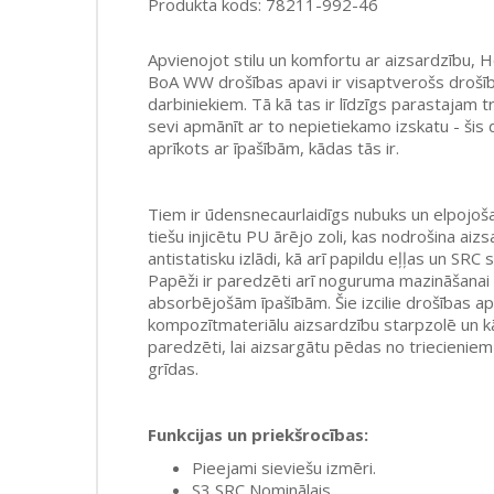
Produkta kods: 78211-992-46
Apvienojot stilu un komfortu ar aizsardzību, 
BoA WW drošības apavi ir visaptverošs drošīb
darbiniekiem. Tā kā tas ir līdzīgs parastajam t
sevi apmānīt ar to nepietiekamo izskatu - šis 
aprīkots ar īpašībām, kādas tās ir.
Tiem ir ūdensnecaurlaidīgs nubuks un elpojoša
tiešu injicētu PU ārējo zoli, kas nodrošina aiz
antistatisku izlādi, kā arī papildu eļļas un SRC
Papēži ir paredzēti arī noguruma mazināšanai 
absorbējošām īpašībām. Šie izcilie drošības apav
kompozītmateriālu aizsardzību starpzolē un kā
paredzēti, lai aizsargātu pēdas no triecienie
grīdas.
Funkcijas un priekšrocības:
Pieejami sieviešu izmēri.
S3 SRC Nominālais.