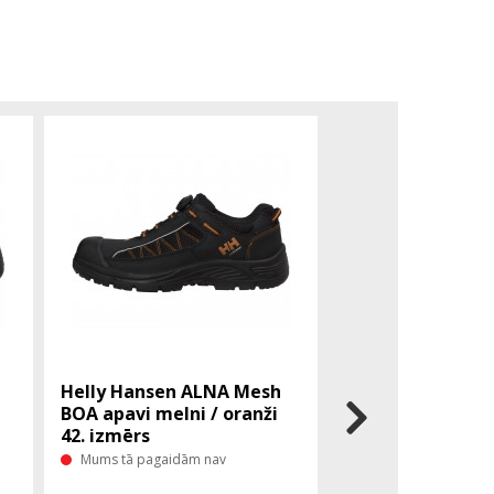
Helly Hansen ALNA Mesh
Helly Hansen A
BOA apavi melni / oranži
BOA apavi melni 
42. izmērs
43. izmērs
Mums tā pagaidām nav
Mums tā pagaidām 