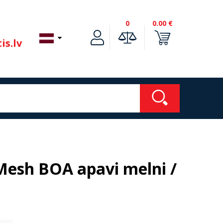
0
0.00 €
is.lv
esh BOA apavi melni /