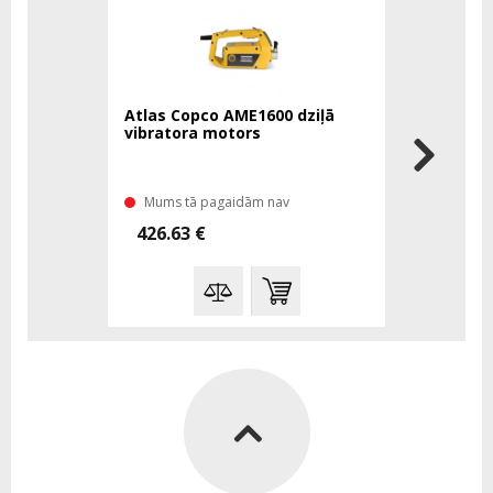
-%
Atlas Copco AME1600 dziļā
Makita DV
vibratora motors
betona vi
Mums tā pagaidām nav
Mums tā 
426.63 €
313.00 