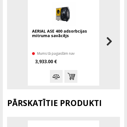
AERIAL ASE 400 adsorbcijas
MASTER A
mitruma savācējs
savācējs 
kondicioni
Mums tā pagaidām nav
Mums tā 
3,933.00 €
5,627.00
PĀRSKATĪTIE PRODUKTI