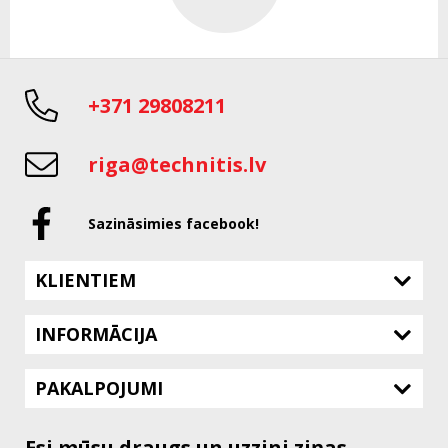
+371 29808211
riga@technitis.lv
Sazināsimies facebook!
KLIENTIEM
INFORMĀCIJA
PAKALPOJUMI
Esi mūsu draugs un uzzini ziņas