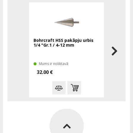
Bohrcraft HSS pakāpju urbis
Bohrcraft
1/4 "Gr.1 / 4-12 mm
1/4 "Gr.3
Mums ir noliktavā
Mums tā 
32.00 €
56.57 €